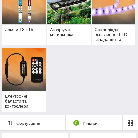
Лампи Т8 і Т5
Акваріумні
Світлодіодне
світильники
освітлення, LED
складання та
драйвера
Електронні
баласти та
контролери
Сортування
0
Фільтри