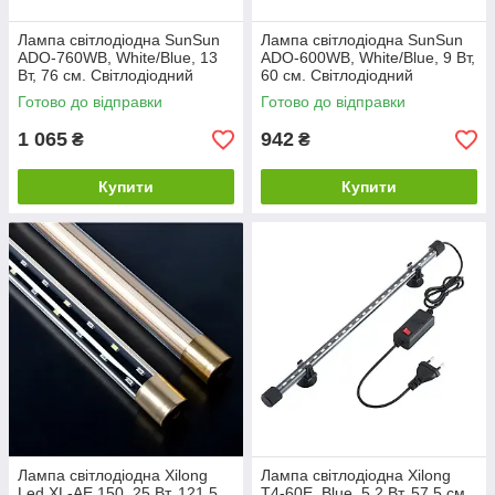
Лампа світлодіодна SunSun
Лампа світлодіодна SunSun
ADO-760WB, White/Blue, 13
ADO-600WB, White/Blue, 9 Вт,
Вт, 76 см. Світлодіодний
60 см. Світлодіодний
світильник в акваріум
світильник для акваріума.
Готово до відправки
Готово до відправки
1 065
942
₴
₴
Купити
Купити
Лампа світлодіодна Xilong
Лампа світлодіодна Xilong
Led XL-AE 150, 25 Вт, 121.5
Т4-60E, Blue, 5.2 Вт, 57.5 см.