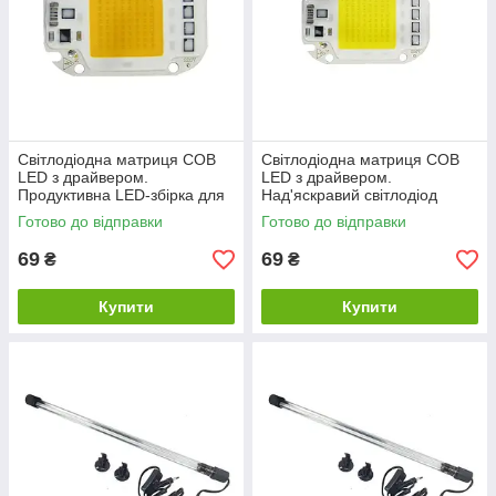
Світлодіодна матриця COB
Світлодіодна матриця COB
LED з драйвером.
LED з драйвером.
Продуктивна LED-збірка для
Над'яскравий світлодіод
акваріума
холодного білого світіння
Готово до відправки
Готово до відправки
69
69
₴
₴
Купити
Купити