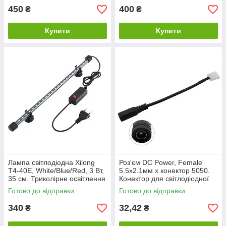
450
400
₴
₴
Купити
Купити
Лампа світлодіодна Xilong
Роз'єм DC Power, Female
Т4-40E, White/Blue/Red, 3 Вт,
5.5x2.1мм х конектор 5050.
35 см. Триколірне освітлення
Конектор для світлодіодної
для всіх типів акваріума
стрічки 5050.
Готово до відправки
Готово до відправки
340
32,42
₴
₴