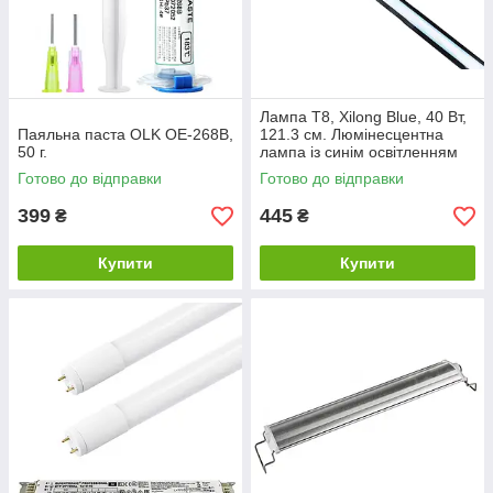
Лампа T8, Xilong Blue, 40 Вт,
Паяльна паста OLK OE-268B,
121.3 см. Люмінесцентна
50 г.
лампа із синім освітленням
Готово до відправки
Готово до відправки
399
445
₴
₴
Купити
Купити