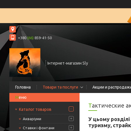
Нікополь, Україна
+380
(66)
859-41-50
Інтернет-магазин Sly
Головна
Товари та послуги
Акции и распродаж
Тактические 
Каталог товаров
У цьому розділі 
Акваріуми
туризму, страйк
Ставки і фонтани