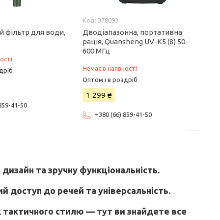
378093
й фільтр для води,
Дводіапазонна, портативна
рація, Quansheng UV-K5 (8) 50-
600 МГц
ості
Немає в наявності
дріб
Оптом і в роздріб
1 299 ₴
 859-41-50
+380 (66) 859-41-50
й дизайн та зручну функціональність.
й доступ до речей та універсальність.
к тактичного стилю — тут ви знайдете все