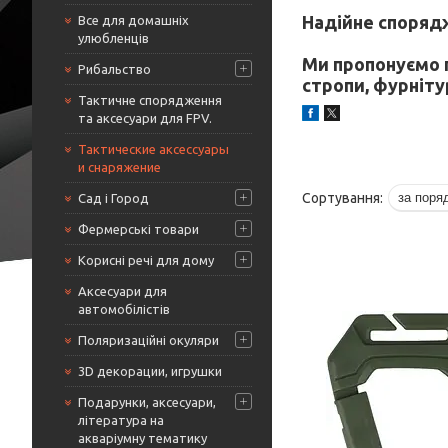
Надійне спорядж
Все для домашніх
улюбленців
Ми пропонуємо пе
Рибальство
стропи, фурнітур
Тактичне спорядження
та аксесуари для FPV.
Тактические аксессуары
и снаряжение
Сад і Город
Фермерські товари
Корисні речі для дому
Аксесуари для
автомобілістів
Поляризаційні окуляри
3D декорации, игрушки
Подарунки, аксесуари,
література на
акваріумну тематику