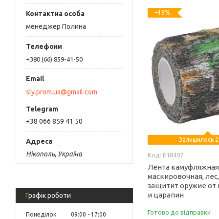
–18%
менеджер Полина
+380 (66) 859-41-50
sly.prom.ua@gmail.com
+38 066 859 41 50
Залишилось 2
Нікополь, Україна
E18497
Лента камуфляжна
маскировочная, лес, 
защитит оружие от 
и царапин
Графік роботи
Готово до відправки
Понеділок
09:00
17:00