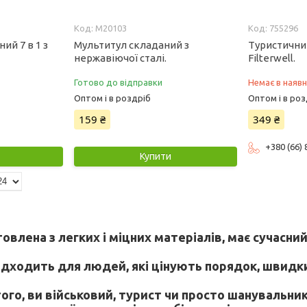
M20103
755296
ий 7 в 1 з
Мультитул складаний з
Туристични
нержавіючої сталі.
Filterwell.
Готово до відправки
Немає в наявн
Оптом і в роздріб
Оптом і в роз
159 ₴
349 ₴
+380 (66)
Купити
овлена з легких і міцних матеріалів, має сучасни
ідходить для людей, які цінують порядок, швидки
ого, ви військовий, турист чи просто шанувальни