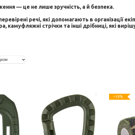
ення — це не лише зручність, а й безпека.
ревірені речі, які допомагають в організації екіп
а, камуфляжні стрічки та інші дрібниці, які виріш
–18%