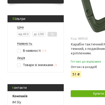
Фільтри
Ціна
889502
Наявність
Карабін тактичний M
темний, з подвійни
В наявності
10
кріпленням.
Акція
Готово до відправки
Товари зі знижками
6
Оптом і в роздріб
51 ₴
Контакти
Купити
IM Sly