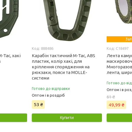
Зал
888486
C18497
-Tac, хакі
Карабін тактичний M-Tac, ABS
Лента кам
м
пластик, колір хакі, для
маскировочн
кріплення спорядження на
Многоразов
рюкзаки, пояси та MOLLE-
лента, шири
системи
Готово до ві
Готово до відправки
Оптом і в роз
Оптом і в роздріб
61 ₴
53 ₴
49,99 ₴
Купити