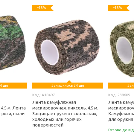
–18%
–18%
4 дні
Залишилось 24 дні
Зал
A18497
238609
я
Лента камуфляжная
Лента кам
4.5 м. Лента
маскировочная, пиксель, 4.5 м.
маскировочн
грязи, пыли
Защищает руки от скользких,
Камуфляжна
холодных или горячих
для оружия
поверхностей
Готово до ві