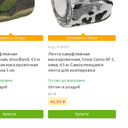
ишилось 24 дні
Залишилось 24 дні
B18497
уфляжная
Лента камуфляжная
ая, Woodland, 4.5 м.
маскировочная, Snow Camo № 2,
ая маскировочная
зима, 4.5 м. Самоклеящаяся
на 5 см
лента для экипировки
дправки
Готово до відправки
дріб
Оптом і в роздріб
61 ₴
49,99 ₴
Купити
Купити