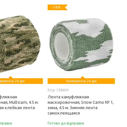
–18%
ишилось 24 дні
Залишилось 24 дні
238604
уфляжная
Лента камуфляжная
ая, Multicam, 4.5 м.
маскировочная, Snow Camo № 1,
я клейкая лента
зима, 4.5 м. Зимняя лента
самоклеящаяся
дправки
Готово до відправки