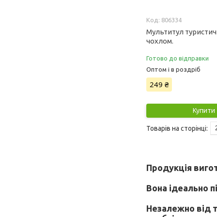
806334
Мультитул туристичн
чохлом.
Готово до відправки
Оптом і в роздріб
249 ₴
Купити
Продукція вигот
Вона ідеально п
Незалежно від т