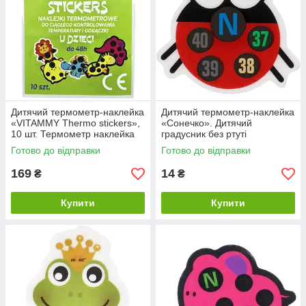
Дитячий термометр-наклейка
Дитячий термометр-наклейка
«VITAMMY Thermo stickers»,
«Сонечко». Дитячий
10 шт. Термометр наклейка
градусник без ртуті
для дітей.
Готово до відправки
Готово до відправки
169
14
₴
₴
Купити
Купити