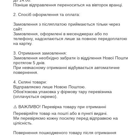
до 14:00.

Пізніше відправлення переноситься на вівторок вранці.

2. Спосіб оформлення та оплата:

Замовлення з післяплатою приймаються тільки через 
сайт.

Замовлення, оформлені в месенджерах або по 
телефону, надсилаються лише за повною передоплатою 
на картку.

3. Отримання замовлення:

Замовлення необхідно забрати із відділення Нової Пошти 
протягом 5 днів.

При невчасному отриманні відбувається автоматичне 
повернення.

4. Скляні товари:

Відправляємо лише Новою Поштою.

Обов'язкова упаковка у фірмову тару перевізника 
(оплачується окремо).

⚠️ ВАЖЛИВО! Перевірка товару при отриманні

Перевіряйте товар на пошті або в пункті видачі.

Ми перевіряємо кожну посилку перед відправкою на 
цілісність.

Повернення пошкодженого товару після отримання 