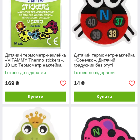
Дитячий термометр-наклейка
Дитячий термометр-наклейка
«VITAMMY Thermo stickers»,
«Сонечко». Дитячий
10 шт. Термометр наклейка
градусник без ртуті
для дітей.
Готово до відправки
Готово до відправки
169
14
₴
₴
Купити
Купити