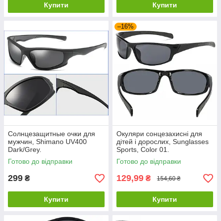
Купити
Купити
–16%
Солнцезащитные очки для
Окуляри сонцезахисні для
мужчин, Shimano UV400
дітей і дорослих, Sunglasses
Dark/Grey.
Sports, Color 01.
Готово до відправки
Готово до відправки
299
129,99
₴
₴
154,60 ₴
Купити
Купити