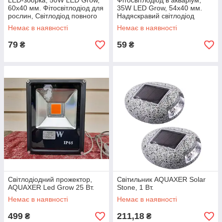
LED-зборка, 50W LED Grow,
Фітосвітлодіод в акваріум,
60x40 мм. Фітосвітлодіод для
35W LED Grow, 54x40 мм.
рослин, Світлодіод повного
Надяскравий світлодіод
спектра
повного спектра з драйвером
Немає в наявності
Немає в наявності
79
59
₴
₴
Світлодіодний прожектор,
Світильник AQUAXER Solar
AQUAXER Led Grow 25 Вт.
Stone, 1 Вт.
Немає в наявності
Немає в наявності
499
211,18
₴
₴