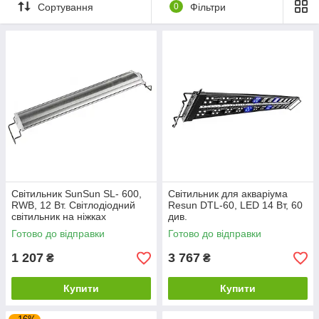
прісноводних та морських акваріумів.
Сортування
0
Фільтри
Світильник SunSun SL- 600,
Світильник для акваріума
RWB, 12 Вт. Світлодіодний
Resun DTL-60, LED 14 Вт, 60
світильник на ніжках
див.
Готово до відправки
Готово до відправки
1 207
3 767
₴
₴
Купити
Купити