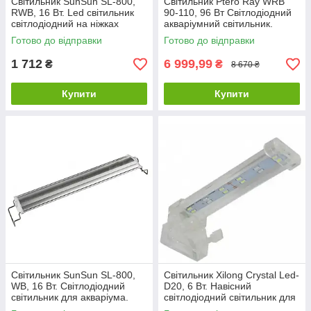
Світильник SunSun SL-800,
Світильник Ptero Ray WRB
RWB, 16 Вт. Led світильник
90-110, 96 Вт Світлодіодний
світлодіодний на ніжках
акваріумний світильник.
Готово до відправки
Готово до відправки
1 712
6 999,99
₴
₴
8 670 ₴
Купити
Купити
Світильник SunSun SL-800,
Світильник Xilong Crystal Led-
WB, 16 Вт. Світлодіодний
D20, 6 Вт. Навісний
світильник для акваріума.
світлодіодний світильник для
акваріумів