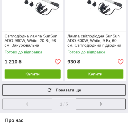
Світлодіодна лампа SunSun
Лампа світлодіодна SunSun
ADО-980W, White, 20 Вт, 98
ADО-600W, White, 9 Вт, 60
см. Занурювальна
см. Світлодіодний підводний
акваріумна лампа
світильник для акваріума
Готово до відправки
Готово до відправки
1 210
930
₴
₴
Купити
Купити
Показати ще
1
/ 5
Про нас