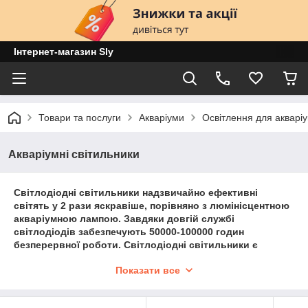
Інтернет-магазин Sly
Товари та послуги
Акваріуми
Освітлення для акварі
Акваріумні світильники
Світлодіодні світильники надзвичайно ефективні
світять у 2 рази яскравіше, порівняно з люмінісцентною
акваріумною лампою. Завдяки довгій службі
світлодіодів забезпечують 50000-100000 годин
безперервної роботи. Світлодіодні світильники є
неймовірно електроекономічними. У світлодіодних
Показати все
лампах практично немає теплового випромінювання,
завдяки цьому не заохочується зростання водоростей в
акваріумі. Оптимально підходять для освітлення