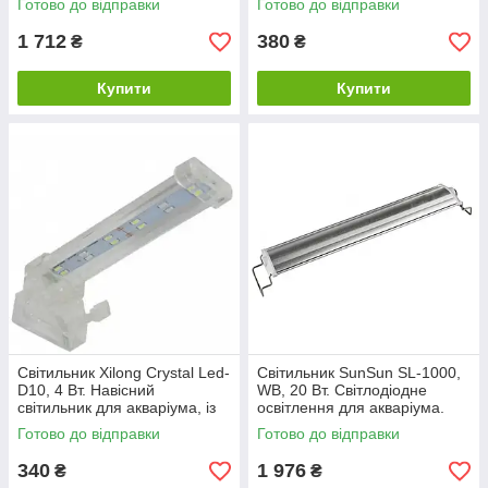
Готово до відправки
Готово до відправки
1 712
380
₴
₴
Купити
Купити
Світильник Xilong Crystal Led-
Світильник SunSun SL-1000,
D10, 4 Вт. Навісний
WB, 20 Вт. Світлодіодне
світильник для акваріума, із
освітлення для акваріума.
синіми та білими
Готово до відправки
Готово до відправки
світлодіодами
340
1 976
₴
₴