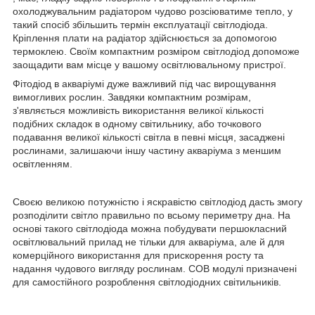
охолоджувальним радіатором чудово розсіюватиме тепло, у
такий спосіб збільшить термін експлуатації світлодіода.
Кріплення плати на радіатор здійснюється за допомогою
термоклею. Своїм компактним розміром світлодіод допоможе
заощадити вам місце у вашому освітлювальному пристрої.
Фітодіод в акваріумі дуже важливий під час вирощування
вимогливих рослин. Завдяки компактним розмірам,
з'являється можливість використання великої кількості
подібних складок в одному світильнику, або точкового
подавання великої кількості світла в певні місця, засаджені
рослинами, залишаючи іншу частину акваріума з меншим
освітленням.
Своєю великою потужністю і яскравістю світлодіод дасть змогу
розподілити світло правильно по всьому периметру дна. На
основі такого світлодіода можна побудувати першокласний
освітлювальний прилад не тільки для акваріума, але й для
комерційного використання для прискорення росту та
надання чудового вигляду рослинам. COB модулі призначені
для самостійного розроблення світлодіодних світильників.