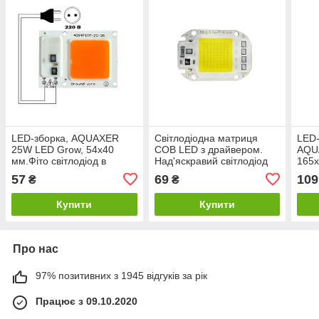
LED-зборка, AQUAXER
Світлодіодна матриця
LED-
25W LED Grow, 54x40
COB LED з драйвером.
AQU
мм.Фіто світлодіод в
Над'яскравий світлодіод
165x
акваріум.
холодного білого світіння
для 
57
69
109
₴
₴
рос
Купити
Купити
Про нас
97% позитивних з 1945 відгуків за рік
Працює з 09.10.2020