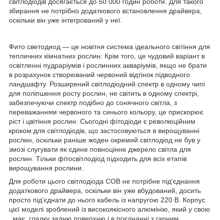
світлодіодів досягається до 50 000 годин роботи. Для такого
збирання не потрібно додаткового встановлення драйвера,
оскільки він уже інтегрований у неї.
Фито светодиод
— це новітня система ідеального світіння для
тепличних кімнатних рослин. Крім того, це чудовий варіант в
освітленні пудраріумів і рослинних акваріумів, якщо не брати
в розрахунок створюваний червоний відтінок підводного
ландшафту. Розширений світлодіодний спектр в одному чипі
для поліпшення росту рослин, не світить в одному спектрі,
забезпечуючи спектр подібно до сонячного світла, з
переважанням червоного та синього кольору, це прискорює
ріст і цвітіння рослин. Сьогодні фітодіоди є революційним
кроком для світлодіодів, що застосовуються в вирощуванні
рослин, оскільки раніше жоден окремий світлодіод не був у
змозі слугувати як єдине повноцінне джерело світла для
рослин. Тільки фітосвітлодіод підходить для всіх етапів
вирощування рослини.
Для роботи цього світлодіода COB не потрібне під'єднання
додаткового драйвера, оскільки він уже вбудований, досить
просто під'єднати до нього кабель із напругою 220 В. Корпус
цієї моделі зроблений із високоякісного алюмінію, який у свою
, має, гладку задню поверхню і в поєднанні з гарним