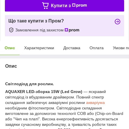
Купити з
Що таке купити з Пром?
Замовлення під захистом
Опис
Характеристики
Доставка
Оплата
Умови п
Опис
Світлодіод для рослин.
AQUAXER LED-зборка 15W (Led Grow)
— яскравий
світлодіод із вбудованим драйвером. Повний спектр
складання забезпечує акваріумні рослини
акваріума
необхідним фітоспектром. Світлодіодне складання
виготовлене за допомогою технології COB або (Chip-on-Board
або "Чип на платі". Висока енергоефективність досягається
завдяки сучасному виробництву, а тривалість роботи таких