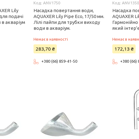
ANV1750
ANV135
XER Lily
Насадка повертання води,
Насадка по
 для подачі
AQUAXER Lily Pipe Eco, 17/50 мм.
AQUAXER Lily
 в акваріум
Лілі пайпи для трубки виходу
Гармонійно 
води в акваріум.
який інтер'
Немає в наявності
Немає в наявн
283,70 ₴
172,13 ₴
+380 (66) 859-41-50
+380 (66)