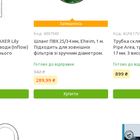
Залишилось
4007940
ALPA17V
XER Lily
Шланг ПВХ 25/34 мм, Eheim, 1 м.
Трубка скля
води (Inflow)
Підходить для зовнішніх
Pipe Area, 
шнього
фільтрів зі зручним діаметром.
17 мм. З ви
Готово до відправки
Готово до ві
542 ₴
899 ₴
289,99 ₴
Купити