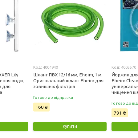
4004940
4005570
XER Lily
Шланг ПВХ 12/16 мм, Eheim, 1 м.
Йоржик для
нення води,
Оригінальний шланг Eheim для
Eheim Clean
а для
зовнішніх фільтрів
універсаль
а
чищення шл
Готово до відправки
Готово до ві
160 ₴
791 ₴
Купити