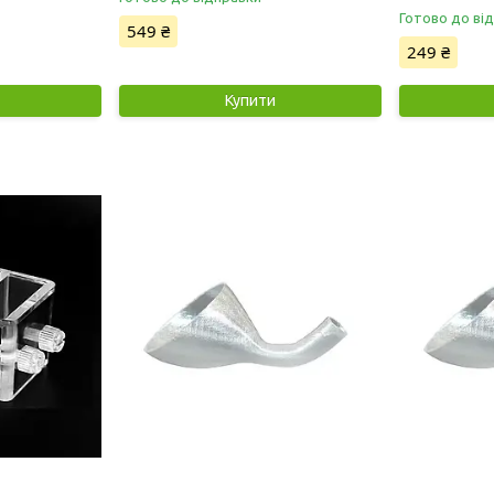
Готово до ві
549 ₴
249 ₴
Купити