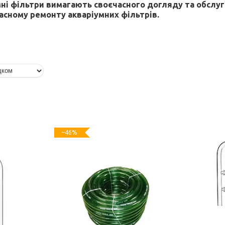
мні фільтри вимагають своєчасного догляду та обслу
асному ремонту акваріумних фільтрів.
–46%