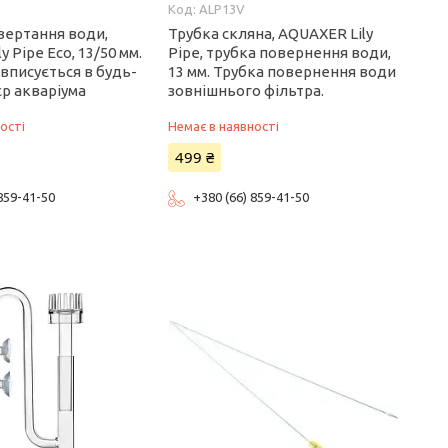
0
ALP13V
вертання води,
Трубка скляна, AQUAXER Lily
 Pipe Eco, 13/50 мм.
Pipe, трубка повернення води,
вписується в будь-
13 мм. Трубка повернення води
єр акваріума
зовнішнього фільтра.
ості
Немає в наявності
499 ₴
 859-41-50
+380 (66) 859-41-50