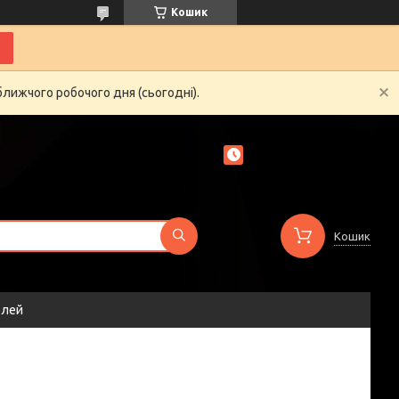
Кошик
ближчого робочого дня (сьогодні).
Кошик
елей