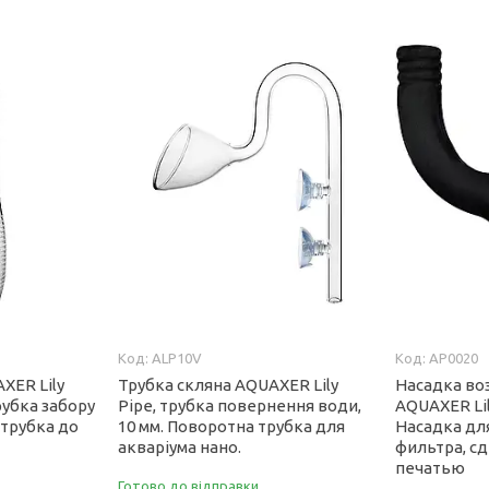
ALP10V
AP0020
XER Lily
Трубка скляна AQUAXER Lily
Насадка во
трубка забору
Pipe, трубка повернення води,
AQUAXER Lil
 трубка до
10 мм. Поворотна трубка для
Насадка дл
акваріума нано.
фильтра, с
печатью
Готово до відправки