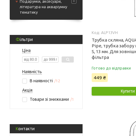
Подарунки, аксесуари,
література на акваріумну
тематику
ALP13VH
Фільтри
Трубка скляна, AQUA
Pipe, трубка забору 
Ціна
S, 13 мм. Для зовні
фільтра
Готово до відправки
Наявність
449 ₴
В наявності
12
Акція
Купити
Товари зі знижками
1
Контакти