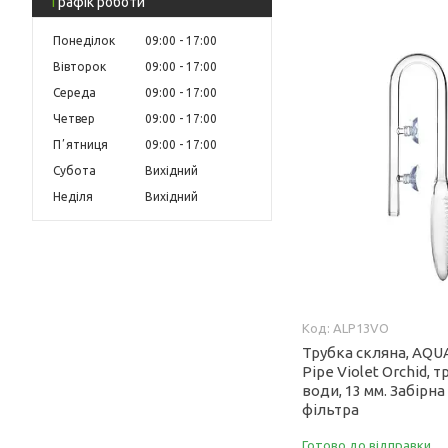
Графік роботи
Понеділок
09:00
17:00
Вівторок
09:00
17:00
Середа
09:00
17:00
Четвер
09:00
17:00
Пʼятниця
09:00
17:00
Субота
Вихідний
Неділя
Вихідний
ALP13VO
Трубка скляна, AQUA
Pipe Violet Orchid, 
води, 13 мм. Забірна
фільтра
Готово до відправки