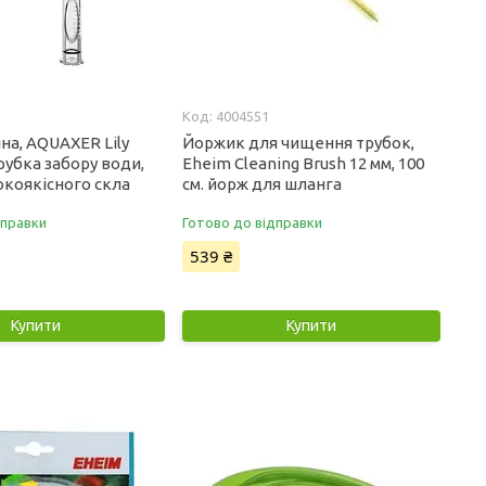
4004551
на, AQUAXER Lily
Йоржик для чищення трубок,
трубка забору води,
Eheim Cleaning Brush 12 мм, 100
сокоякісного скла
см. йорж для шланга
дправки
Готово до відправки
539 ₴
Купити
Купити