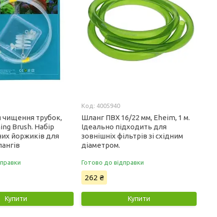
4005940
 чищення трубок,
Шланг ПВХ 16/22 мм, Eheim, 1 м.
ing Brush. Набір
Ідеально підходить для
них йоржиків для
зовнішніх фільтрів зі східним
ангів
діаметром.
дправки
Готово до відправки
262 ₴
Купити
Купити