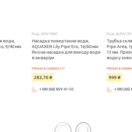
ANV1660
ALPA13V
я води,
Насадка повертання води,
Трубка скля
o, 9/40 мм.
AQUAXER Lily Pipe Eco, 16/60 мм.
Pipe Area, 
Якісна насадка для виходу води
13 мм. Приз
в акваріум
води у зовн
Немає в наявності
Немає в наявн
283,70 ₴
999 ₴
+380 (66) 859-41-50
+380 (66)