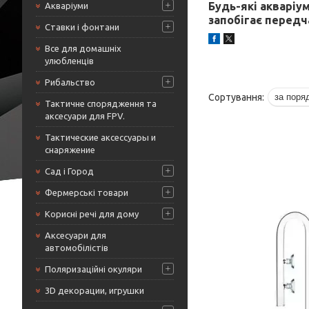
Будь-які акваріу
Акваріуми
запобігає передч
Ставки і фонтани
Все для домашніх
улюбленців
Рибальство
Тактичне спорядження та
аксесуари для FPV.
Тактические аксессуары и
снаряжение
Сад і Город
Фермерські товари
Корисні речі для дому
Аксесуари для
автомобілістів
Поляризаційні окуляри
3D декорации, игрушки