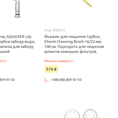
4005551
на, AQUAXER Lily
Йоржик для чищення трубок,
трубка забору води,
Eheim Cleaning Brush 16/22 мм,
начена для забору
100 см. Підходить для чищення
ішній
шлангів зовнішніх фільтрів,
ості
Немає в наявності
579 ₴
 859-41-50
+380 (66) 859-41-50