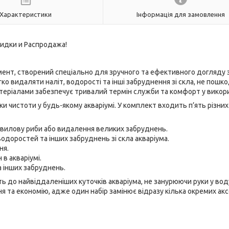
Характеристики
Інформація для замовлення
ент, створений спеціально для зручного та ефективного догляду 
гко видаляти наліт, водорості та інші забруднення зі скла, не пош
теріалами забезпечує тривалий термін служби та комфорт у викори
и чистоти у будь-якому акваріумі. У комплект входить п’ять різних
о вилову риби або видалення великих забруднень.
одоростей та інших забруднень зі скла акваріума.
ня.
в акваріумі.
а інших забруднень.
ь до найвіддаленіших куточків акваріума, не занурюючи руки у вод
 та економію, адже один набір замінює відразу кілька окремих акс