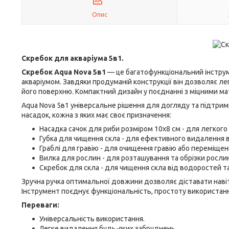
Опис
Скребок для акваріума 5в1.
Скребок Aqua Nova 5в1
— це багатофункціональний інструм
акваріумом. Завдяки продуманій конструкції він дозволяє ле
його поверхню. Компактний дизайн у поєднанні з міцними ма
Aqua Nova 5в1 універсальне рішення для догляду та підтримк
насадок, кожна з яких має своє призначення:
Насадка сачок для риби розміром 10x8 см - для легког
Губка для чищення скла - для ефективного видалення в
Граблі для гравію - для очищення гравію або переміщен
Вилка для рослин - для розташування та обрізки рослин 
Скребок для скла - для чищення скла від водоростей т
Зручна ручка оптимальної довжини дозволяє діставати навіт
Інструмент поєднує функціональність, простоту використання
Переваги:
Універсальність використання.
Легке видалення будь-яких забруднень.