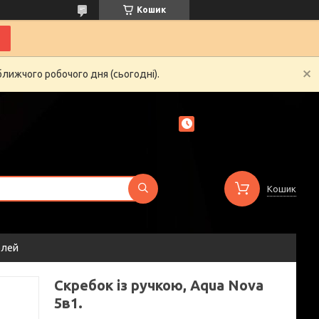
Кошик
ближчого робочого дня (сьогодні).
Кошик
елей
Скребок із ручкою, Aqua Nova
5в1.