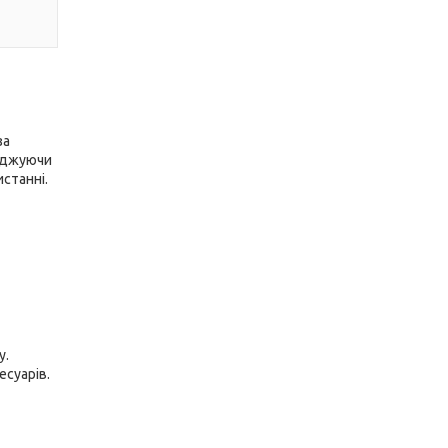
за
коджуючи
станні.
у.
есуарів.