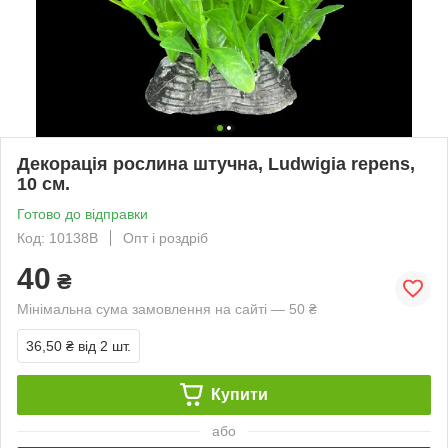
Декорація рослина штучна, Ludwigia repens,
10 см.
Готово до відправки
Код: 10138B
Опт і роздріб
40
₴
Мінімальна сума замовлення на сайті — 50 ₴
36,50 ₴
від 2 шт.
Купити
або