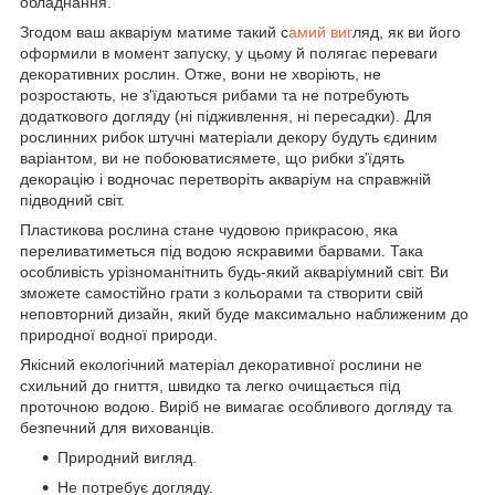
обладнання.
Згодом ваш акваріум матиме такий с
амий виг
ляд, як ви його
оформили в момент запуску, у цьому й полягає переваги
декоративних рослин. Отже, вони не хворіють, не
розростають, не з'їдаються рибами та не потребують
додаткового догляду (ні підживлення, ні пересадки). Для
рослинних рибок штучні матеріали декору будуть єдиним
варіантом, ви не побоюватисямете, що рибки з'їдять
декорацію і водночас перетворіть акваріум на справжній
підводний світ.
Пластикова рослина стане чудовою прикрасою, яка
переливатиметься під водою яскравими барвами. Така
особливість урізноманітнить будь-який акваріумний світ. Ви
зможете самостійно грати з кольорами та створити свій
неповторний дизайн, який буде максимально наближеним до
природної водної природи.
Якісний екологічний матеріал декоративної рослини не
схильний до гниття, швидко та легко очищається під
проточною водою. Виріб не вимагає особливого догляду та
безпечний для вихованців.
Природний вигляд.
Не потребує догляду.