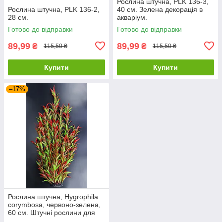
Рослина штучна, PLK 136-3,
Рослина штучна, PLK 136-2,
40 см. Зелена декорація в
28 cм.
акваріум.
Готово до відправки
Готово до відправки
89,99
89,99
₴
₴
115,50 ₴
115,50 ₴
Купити
Купити
–17%
Рослина штучна, Hygrophila
corymbosa, червоно-зелена,
60 см. Штучні рослини для
тераріуму.