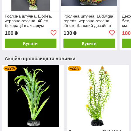
Рослина штучна, Elodea,
Рослина штучна, Ludwigia
Деко
червоно-зелена, 40 см.
repens, червоно-зелена,
See,
Декорації в акваріум
25 см. Власний дизайн в
см.
рослини.
акваріум
100
130
180
₴
₴
Купити
Купити
Акційні пропозиції та новинки
–22%
–22%