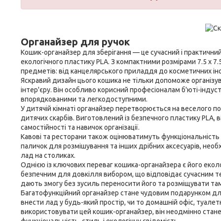
Органайзер для ручок
Кошик-органайзер для зберігання — це сучасний і практичний
екологічного пластику PLA. З компактними розмірами 7.5 х 7.
предметів: від канцелярського приладдя до косметичних ін
Яскравий дизайн цього кошика не тільки допоможе організу
інтер'єру. Він особливо корисний професіоналам б'юті-індус
впорядкованими та легкодоступними.
У дитячій кімнаті органайзер перетворюється на веселого по
дитячих скарбів. Виготовлений із безпечного пластику PLA, 
самостійності та навичок організації.
Кавові та ресторани також оцінюватимуть функціональність ц
паличок для розмішування та інших дрібних аксесуарів, нео
лад на столиках.
Однією із ключових переваг кошика-органайзера є його екол
безпечним для довкілля вибором, що відповідає сучасним тен
дають змогу без зусиль переносити його та розміщувати там,
Багатофункційний органайзер стане чудовим подарунком для в
внести лад у будь-який простір, чи то домашній офіс, туалет
використовувати цей кошик-органайзер, він неодмінно стан