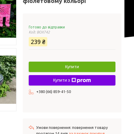
фіолетовому кольорі
Готово до відправки
Код:
BOX742
239 ₴
Купити
Купити з
+380 (66) 859-41-50
повернення товару
протягом 14 днів
за рахунок покупця