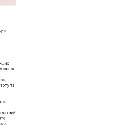
у з
о
інших
у їхньої
ок,
стоту та
ість
 здатний
ите
собі