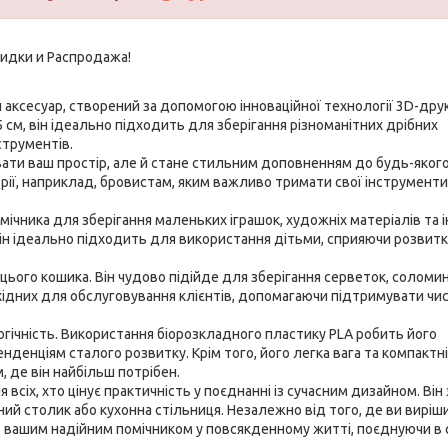
 аксесуар, створений за допомогою інноваційної технології 3D-друк
5 см, він ідеально підходить для зберігання різноманітних дрібних
струментів.
вати ваш простір, але й стане стильним доповненням до будь-яког
трії, наприклад, бровистам, яким важливо тримати свої інструменти
мічника для зберігання маленьких іграшок, художніх матеріалів та 
він ідеально підходить для використання дітьми, сприяючи розвитк
ього кошика. Він чудово підійде для зберігання серветок, соломин
бхідних для обслуговування клієнтів, допомагаючи підтримувати чи
огічність. Використання біорозкладного пластику PLA робить його
денціям сталого розвитку. Крім того, його легка вага та компактн
 де він найбільш потрібен.
сіх, хто цінує практичність у поєднанні із сучасним дизайном. Він
ний столик або кухонна стільниця. Незалежно від того, де ви виріш
е вашим надійним помічником у повсякденному житті, поєднуючи в 