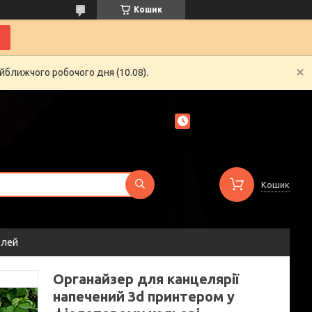
Кошик
йближчого робочого дня (10.08).
Кошик
елей
Органайзер для канцелярії
напечений 3d принтером у