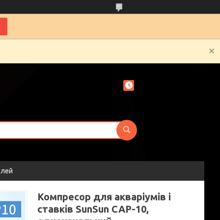
елей
Компресор для акваріумів і
ставків SunSun CAP-10,