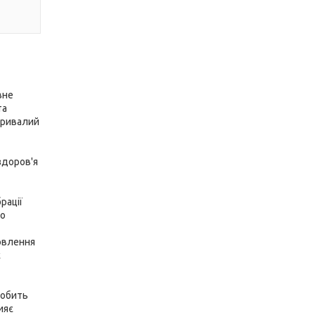
вне
та
 тривалий
здоров'я
рації
що
новлення
є
робить
ияє