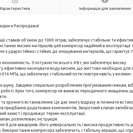
Характеристики
Інформація для замовлення
ї ставків об'ємом до 1000 літрів, забезпечує стабільне та ефекти
истанню якісних матеріалів цей компресор надійний в експлуатації 
ні з ударостійких і стійких до зношування матеріалів, що гарантує
економічність. З потужністю всього 4 Вт, він забезпечує високу
могу ефективно насичувати воду киснем, що життєво необхідно для 
.016 МПа, що забезпечує стабільний потік повітря навіть у велики
х
м шуму. Завдяки спеціально розробленим прогумованим ніжкам, віб
 роботі. Крім того, компресор не вимагає періодичного змащення, 
ати.
 та зручного встановлення. Це дає змогу відразу ж починати вста
на придбання додаткових компонентів. Зворотний клапан запобіга
й захист і продовжує термін експлуатації.
апан, розпилювач, інструкція.
е й для акваріумів. Його універсальність і висока продуктивність 
. Використання компресора забезпечить стабільну аерацію, що спр