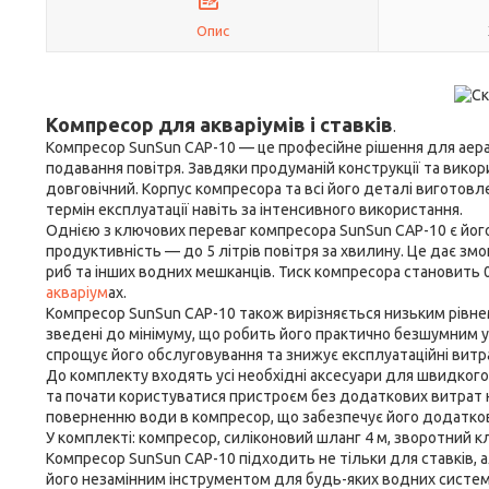
Опис
Компресор для акваріумів і ставків
.
Компресор SunSun CAP-10 — це професійне рішення для аераці
подавання повітря. Завдяки продуманій конструкції та викор
довговічний. Корпус компресора та всі його деталі виготовле
термін експлуатації навіть за інтенсивного використання.
Однією з ключових переваг компресора SunSun CAP-10 є його 
продуктивність — до 5 літрів повітря за хвилину. Це дає з
риб та інших водних мешканців. Тиск компресора становить 0
акваріум
ах.
Компресор SunSun CAP-10 також вирізняється низьким рівне
зведені до мінімуму, що робить його практично безшумним у
спрощує його обслуговування та знижує експлуатаційні витр
До комплекту входять усі необхідні аксесуари для швидкого
та почати користуватися пристроєм без додаткових витрат 
поверненню води в компресор, що забезпечує його додаткови
У комплекті: компресор, силіконовий шланг 4 м, зворотний кл
Компресор SunSun CAP-10 підходить не тільки для ставків, ал
його незамінним інструментом для будь-яких водних систем