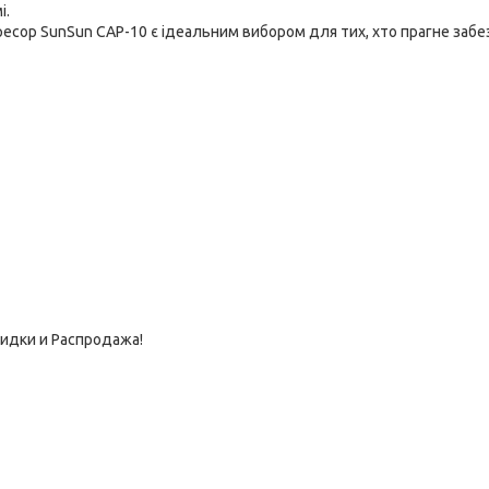
і.
пресор SunSun CAP-10 є ідеальним вибором для тих, хто прагне заб