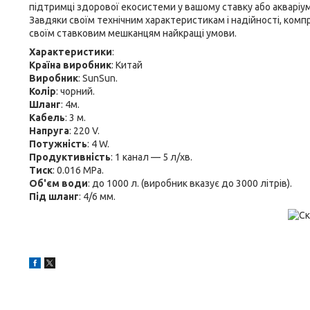
підтримці здорової екосистеми у вашому ставку або акваріум
Завдяки своїм технічним характеристикам і надійності, ком
своїм ставковим мешканцям найкращі умови.
Характеристики
:
Країна виробник
: Китай
Виробник
: SunSun.
Колір
: чорний.
Шланг
: 4м.
Кабель
: 3 м.
Напруга
: 220 V.
Потужність
: 4 W.
Продуктивність
: 1 канал — 5 л/хв.
Тиск
: 0.016 МPa.
Об'єм води
: до 1000 л. (виробник вказує до 3000 літрів).
Під шланг
: 4/6 мм.