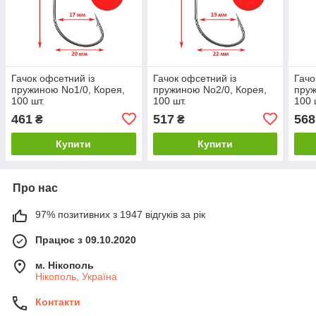
Гачок офсетний із
Гачок офсетний із
Гачо
пружиною No1/0, Корея,
пружиною No2/0, Корея,
пруж
100 шт.
100 шт.
100 
461
517
568
₴
₴
Купити
Купити
Про нас
97% позитивних з 1947 відгуків за рік
Працює з 09.10.2020
м. Нікополь
Нікополь, Україна
Контакти