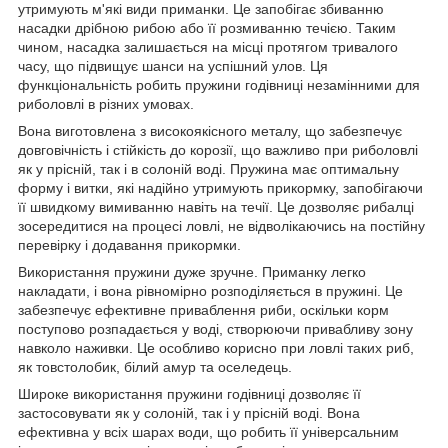
утримують м'які види приманки. Це запобігає збиванню
насадки дрібною рибою або її розмиванню течією. Таким
чином, насадка залишається на місці протягом тривалого
часу, що підвищує шанси на успішний улов. Ця
функціональність робить пружини годівниці незамінними для
риболовлі в різних умовах.
Вона виготовлена з високоякісного металу, що забезпечує
довговічність і стійкість до корозії, що важливо при риболовлі
як у прісній, так і в солоній воді. Пружина має оптимальну
форму і витки, які надійно утримують прикормку, запобігаючи
її швидкому вимиванню навіть на течії. Це дозволяє рибалці
зосередитися на процесі ловлі, не відволікаючись на постійну
перевірку і додавання прикормки.
Використання пружини дуже зручне. Приманку легко
накладати, і вона рівномірно розподіляється в пружині. Це
забезпечує ефективне приваблення риби, оскільки корм
поступово розпадається у воді, створюючи привабливу зону
навколо наживки. Це особливо корисно при ловлі таких риб,
як товстолобик, білий амур та оселедець.
Широке використання пружини годівниці дозволяє її
застосовувати як у солоній, так і у прісній воді. Вона
ефективна у всіх шарах води, що робить її універсальним