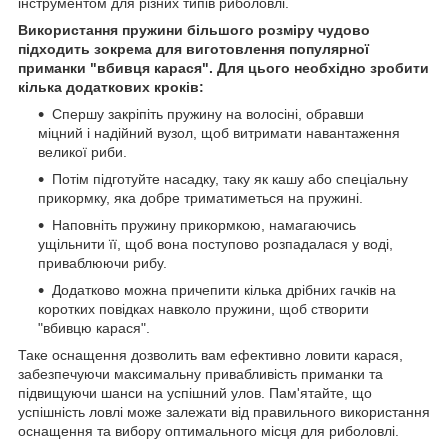
інструментом для різних типів риболовлі.
Використання пружини більшого розміру чудово
підходить зокрема для виготовлення популярної
приманки "вбивця карася". Для цього необхідно зробити
кілька додаткових кроків:
Спершу закріпіть пружину на волосіні, обравши
міцний і надійний вузол, щоб витримати навантаження
великої риби.
Потім підготуйте насадку, таку як кашу або спеціальну
прикормку, яка добре триматиметься на пружині.
Наповніть пружину прикормкою, намагаючись
ущільнити її, щоб вона поступово розпадалася у воді,
приваблюючи рибу.
Додатково можна причепити кілька дрібних гачків на
коротких повідках навколо пружини, щоб створити
"вбивцю карася".
Таке оснащення дозволить вам ефективно ловити карася,
забезпечуючи максимальну привабливість приманки та
підвищуючи шанси на успішний улов. Пам'ятайте, що
успішність ловлі може залежати від правильного використання
оснащення та вибору оптимального місця для риболовлі.