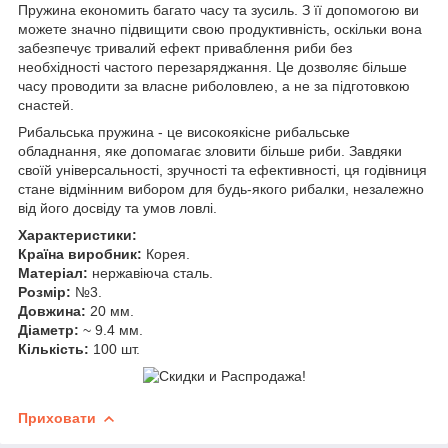
Пружина економить багато часу та зусиль. З її допомогою ви
можете значно підвищити свою продуктивність, оскільки вона
забезпечує тривалий ефект приваблення риби без
необхідності частого перезаряджання. Це дозволяє більше
часу проводити за власне риболовлею, а не за підготовкою
снастей.
Рибальська пружина - це високоякісне рибальське
обладнання, яке допомагає зловити більше риби. Завдяки
своїй універсальності, зручності та ефективності, ця годівниця
стане відмінним вибором для будь-якого рибалки, незалежно
від його досвіду та умов ловлі.
Характеристики:
Країна виробник:
Корея.
Матеріал:
нержавіюча сталь.
Розмір:
№3.
Довжина:
20 мм.
Діаметр:
~ 9.4 мм.
Кількість:
100 шт.
Приховати