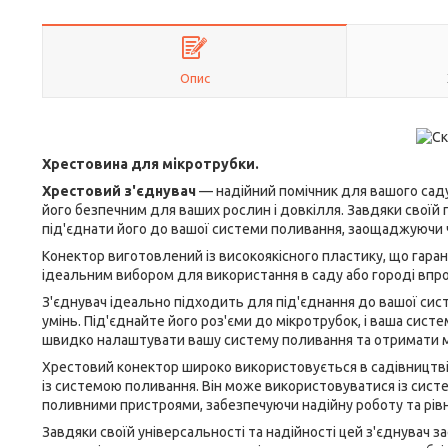
Опис
Хрестовина для мікротрубки.
Хрестовий з'єднувач
— надійний помічник для вашого саду 
його безпечним для ваших рослин і довкілля. Завдяки своїй 
під'єднати його до вашої системи поливання, заощаджуючи ч
Конектор виготовлений із високоякісного пластику, що гаранту
ідеальним вибором для використання в саду або городі впр
З'єднувач ідеально підходить для під'єднання до вашої сис
умінь. Під'єднайте його роз'єми до мікротрубок, і ваша сис
швидко налаштувати вашу систему поливання та отримати ма
Хрестовий конектор широко використовується в садівництві
із системою поливання. Він може використовуватися із сис
поливними пристроями, забезпечуючи надійну роботу та рів
Завдяки своїй універсальності та надійності цей з'єднувач з