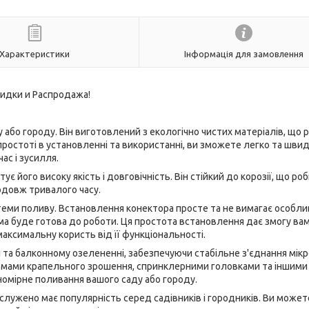
Характеристики
Інформація для замовлення
або городу. Він виготовлений з екологічно чистих матеріалів, що 
простоті в установленні та використанні, ви зможете легко та шви
ас і зусилля.
є його високу якість і довговічність. Він стійкий до корозії, що ро
одовж тривалого часу.
теми поливу. Встановлення конектора просте та не вимагає особли
тема буде готова до роботи. Ця простота встановлення дає змогу ва
ксимальну користь від її функціональності.
 та балконному озелененні, забезпечуючи стабільне з'єднання мік
темами крапельного зрошення, спринклерними головками та іншими
номірне поливання вашого саду або городу.
аслужено має популярність серед садівників і городників. Ви может