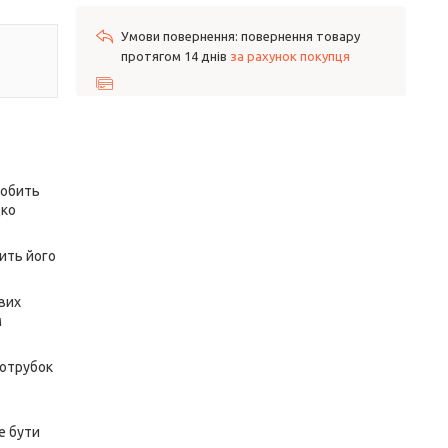
повернення товару
протягом 14 днів
за рахунок покупця
робить
дко
бить його
вих
м
ротрубок
е бути