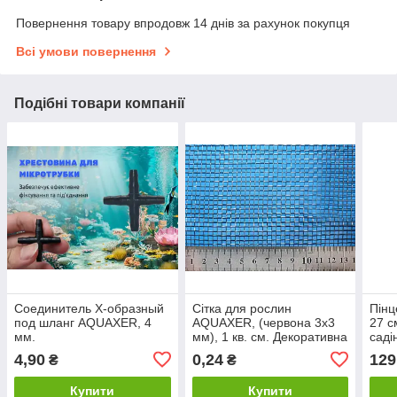
Повернення товару впродовж 14 днів за рахунок покупця
Всі умови повернення
Подібні товари компанії
Соединитель Х-образный
Сітка для рослин
Пінц
под шланг AQUAXER, 4
AQUAXER, (червона 3х3
27 с
мм.
мм), 1 кв. см. Декоративна
саді
сітка в акваріум
рос
4,90
0,24
129
₴
₴
Купити
Купити