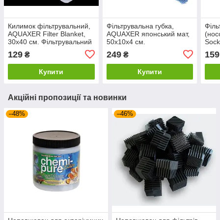
Килимок фільтрувальний,
Фільтрувальна губка,
Філь
AQUAXER Filter Blanket,
AQUAXER японський мат,
(нос
30x40 см. Фільтрувальний
50х10х4 см.
Sock
килимок тонкого
Використовується в
Філь
129
249
159
₴
₴
очищення
ставкових і зовнішніх
тонк
фільтрах
Купити
Купити
Акційні пропозиції та новинки
–48%
–46%