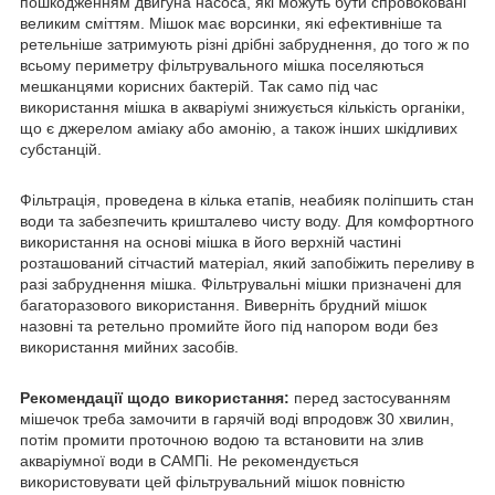
пошкодженням двигуна насоса, які можуть бути спровоковані
великим сміттям. Мішок має ворсинки, які ефективніше та
ретельніше затримують різні дрібні забруднення, до того ж по
всьому периметру фільтрувального мішка поселяються
мешканцями корисних бактерій. Так само під час
використання мішка в акваріумі знижується кількість органіки,
що є джерелом аміаку або амонію, а також інших шкідливих
субстанцій.
Фільтрація, проведена в кілька етапів, неабияк поліпшить стан
води та забезпечить кришталево чисту воду. Для комфортного
використання на основі мішка в його верхній частині
розташований сітчастий матеріал, який запобіжить переливу в
разі забруднення мішка. Фільтрувальні мішки призначені для
багаторазового використання. Виверніть брудний мішок
назовні та ретельно промийте його під напором води без
використання мийних засобів.
Рекомендації щодо використання:
перед застосуванням
мішечок треба замочити в гарячій воді впродовж 30 хвилин,
потім промити проточною водою та встановити на злив
акваріумної води в САМПі. Не рекомендується
використовувати цей фільтрувальний мішок повністю