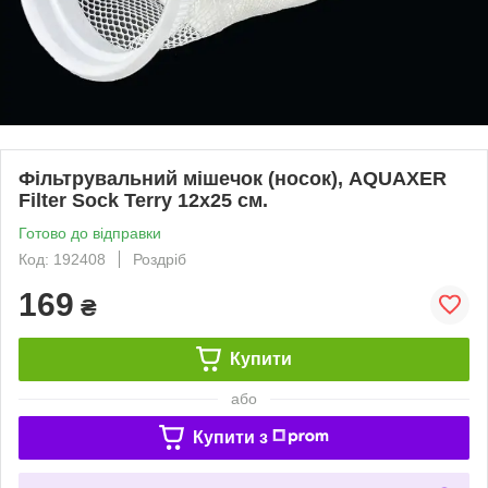
Фільтрувальний мішечок (носок), AQUAXER
Filter Sock Terry 12x25 см.
Готово до відправки
Код: 192408
Роздріб
169
₴
Купити
або
Купити з