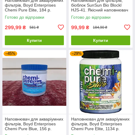
Наповнювач для акваріумних
Наповнювач для фільтрів,
фільтрів, Boyd Enterprises
біоблок SunSun Bio Blockl
Chemi Pure Elite, 184 р.
HJS-41. Якісний наповнювач
для біофільтрів
Готово до відправки
Готово до відправки
299,99
99,99
₴
₴
581 ₴
184,90 ₴
Купити
Купити
–45%
–29%
Наповнювач для акваріумних
Наповнювач для акваріумних
фільтрів, Boyd Enterprises
фільтрів, Boyd Enterprises
Chemi Pure Blue, 156 р.
Chemi Pure Elite, 1134 р.