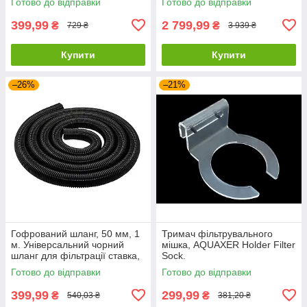
Готово до відправки
Готово до відправки
399,99
2 799,99
₴
₴
729 ₴
3 939 ₴
Купити
Купити
–26%
–21%
Гофрований шланг, 50 мм, 1
Тримач фільтрувального
м. Універсальний чорний
мішка, AQUAXER Holder Filter
шланг для фільтрації ставка,
Sock.
садівництва, систем
Готово до відправки
Готово до відправки
переливання
399,99
299,99
₴
₴
540,03 ₴
381,20 ₴