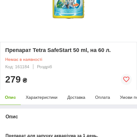
Препарат Tetra SafeStart 50 ml, на 60 л.
Немає в наявності
Код: 161184
Роздріб
279
₴
Опис
Характеристики
Доставка
Оплата
Умови п
Опис
Препарат для запуску акваріума за 1 день.