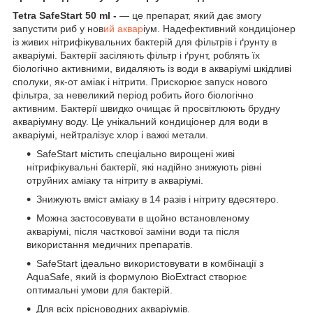
Tetra SafeStart 50 ml -
— це препарат, який дає змогу
запустити риб у нов
ий аквар
іум. Надефективний кондиціонер
із живих нітрифікувальних бактерій для фільтрів і ґрунту в
акваріумі. Бактерії засіляють фільтр і ґрунт, роблять їх
біологічно активними, видаляють із води в акваріумі шкідливі
сполуки, як-от аміак і нітрити. Прискорює запуск нового
фільтра, за невеликий період робить його біологічно
активним. Бактерії швидко очищає й просвітлюють брудну
акваріумну воду. Це унікальний кондиціонер для води в
акваріумі, нейтралізує хлор і важкі метали.
SafeStart містить спеціально вирощені живі
нітрифікувальні бактерії, які надійно знижують рівні
отруйних аміаку та нітриту в акваріумі.
Знижують вміст аміаку в 14 разів і нітриту вдесятеро.
Можна застосовувати в щойно встановленому
акваріумі, після часткової заміни води та після
використання медичних препаратів.
SafeStart ідеально використовувати в комбінації з
AquaSafe, який із формулою BioExtract створює
оптимальні умови для бактерій.
Для всіх прісноводних акваріумів.