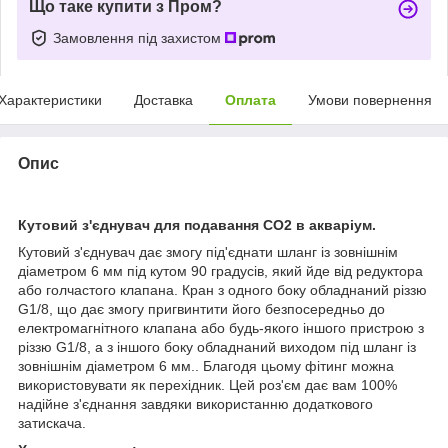
Що таке купити з Пром?
Замовлення під захистом
Характеристики
Доставка
Оплата
Умови повернення
Опис
Кутовий з'єднувач для подавання CO2 в акваріум.
Кутовий з'єднувач дає змогу під'єднати шланг із зовнішнім
діаметром 6 мм під кутом 90 градусів, який йде від редуктора
або голчастого клапана.
Кран з одного боку обладнаний різзю
G1/8, що дає змогу пригвинтити його безпосередньо до
електромагнітного клапана або будь-якого іншого пристрою з
різзю G1/8, а з іншого боку обладнаний виходом під шланг із
зовнішнім діаметром 6 мм.
. Б
лагодя цьому фітинг можна
використовувати як перехідник. Цей роз'єм дає вам 100%
надійне з'єднання завдяки використанню додаткового
затискача.