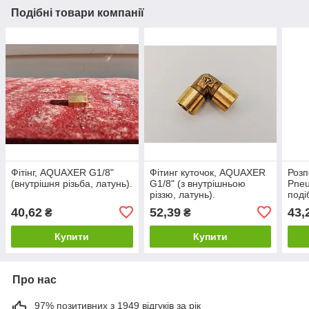
Подібні товари компанії
Фітінг, AQUAXER G1/8"
Фітинг куточок, AQUAXER
Розп
(внутрішня різьба, латунь).
G1/8" (з внутрішньою
Pneu
різзю, латунь).
поді
40,62
52,39
43,
₴
₴
Купити
Купити
Про нас
97% позитивних з 1949 відгуків за рік