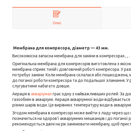
Опис
Мембрана для компресора, діаметр — 43 мм.
Високоякісна запасна мембрана для заміни в компресорах , , .
Оригінальна мембрана для компресорів виготовлена з якісни
мембрана сприяє тихій і довговічній роботі компресора. У р
потребує заміни. Коли мембрана склалася або пошкоджена, м
до поганої роботи компресора та до подальшої зламання. У 
слугуватиме набагато довше.
Аерація в
акваріумах
грає одну з найважливіших ролей. За до
газообмін в акваріумі. Аерація акваріумної води відбуваєт
різних шарів води. Це вирівнює температуру води в акваріумі 
Згодом мембрана в компресорі може вийти з ладу через що к
позначиться на здоров'ї акваріумних мешканців і до поганої
рекомендується двічі на рік замінювати мембрану, щоб прис