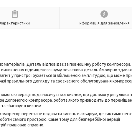
Характеристики
Інформація для замовлення
х матеріалів. Деталь відповідає за повноцінну роботу компресора.
азі виникнення підвищеного шуму початкова деталь ймовірно здавал
агніт у пристрої рухається зі збільшеною амплітудою, що може пр
разі правильного догляду та своєчасного обслуговування компресо
помогою аерації вода насичується киснем, що дає змогу регулюват
ься за допомогою компресора, робота якого призводить до переміще
та збагачує її киснем.
омпресор перестане подавати кисень в акваріум, це так само нег
 роботи самого пристрою. Саме тому для безперебійної аерації
трій працював справно.