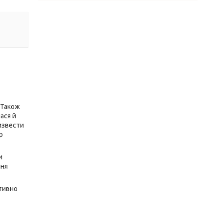
 Також
ася й
извести
р
и
ння
ативно