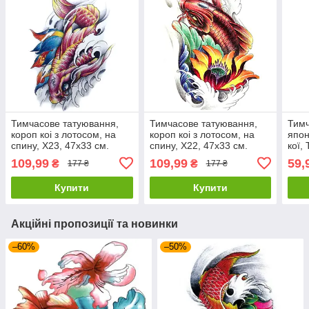
Тимчасове татуювання,
Тимчасове татуювання,
Тимч
короп коі з лотосом, на
короп коі з лотосом, на
япон
спину, X23, 47х33 см.
спину, X22, 47х33 см.
кої,
Наклейка тату на спину.
Флеш тату на спину.
Флеш
109,99
109,99
59,
₴
₴
177 ₴
177 ₴
Купити
Купити
Акційні пропозиції та новинки
–60%
–50%