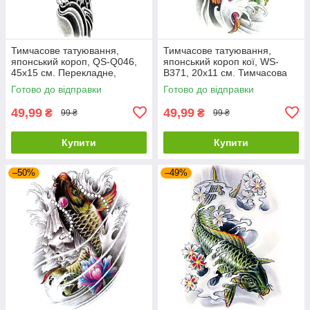
Тимчасове татуювання,
Тимчасове татуювання,
японський короп, QS-Q046,
японський короп кої, WS-
45х15 см. Перекладне,
B371, 20х11 см. Тимчасова
водостійке татуювання.
тату наклейка.
Готово до відправки
Готово до відправки
49,99
49,99
₴
₴
99 ₴
99 ₴
Купити
Купити
–50%
–49%