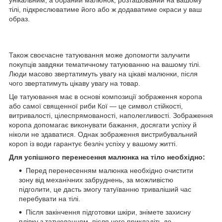
тілі, підкреслюватиме його або ж додаватиме окраси у ваш
образ.
Також своєчасне татуювання може допомогти залучити
покупців завдяки тематичному татуюванню на вашому тілі.
Люди масово звертатимуть увагу на цікаві малюнки, після
чого звертатимуть цікаву увагу на товар.
Це татуювання має в основі композиції зображення коропа
або самої священної риби Кої — це символ стійкості,
витривалості, цілеспрямованості, наполегливості. Зображення
коропа допомагає виконувати бажання, досягати успіху й
ніколи не здаватися. Однак зображення вистрибувальний
короп із води гарантує безліч успіху у вашому житті.
Для успішного перенесення малюнка на тіло необхідно:
Перед перенесенням малюнка необхідно очистити
зону від механічних забруднень, за можливістю
підголити, це дасть змогу татуїванню триваліший час
перебувати на тілі.
Після закінчення підготовки шкіри, знімете захисну
плівку з татуюванням, після чого прикладіть до