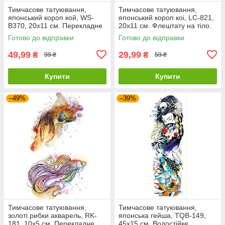
Тимчасове татуювання,
Тимчасове татуювання,
японський короп кой, WS-
японський короп коі, LC-821,
B370, 20х11 см. Перекладне
20х11 см. Флештату на тіло.
татуювання наклейка короп
Готово до відправки
Готово до відправки
49,99
29,99
₴
₴
99 ₴
59 ₴
Купити
Купити
–49%
–39%
Тимчасове татуювання,
Тимчасове татуювання,
золоті рибки акварель, RK-
японська гейша, TQB-149,
181, 10х5 см. Перекладне
45х15 см. Водостійке