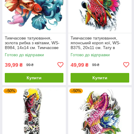
Тимчасове татуювання,
Тимчасове татуювання,
золота рибка з квітами, WS-
японський короп кої, WS-
B984, 14х14 см. Тимчасове
B375, 20х11 см. Тату в
тату золота рибка.
японському стилі.
Готово до відправки
Готово до відправки
39,99
49,99
₴
₴
99 ₴
99 ₴
Купити
Купити
–50%
–50%