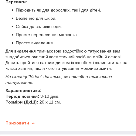
Переваги:
Підходить як для дорослих, так і для дітей.
Безпечно для шкіри.
Стійка до впливів води.
Просте перенесення малюнка.
Просте видалення.
Для видалення тимчасовою водостійкою татуювання вам
знадобиться очисний косметичний засіб на олійній основі.
Досить пройтися ватним диском із засобом і залишити так на
кілька хвилин, після чого татуювання можливе змити.
На вкладці "Відео" дивіться, як наклеїти тимчасове
татуювання
.
Характеристики:
Період носіння:
3-10 днів.
Розміри (ДхШ):
20 х 11 см.
Приховати