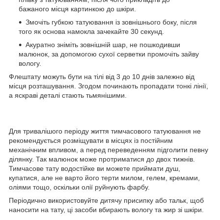
бажаного місця картинкою до шкіри.
Змочіть губкою татуювання із зовнішнього боку, після
того як основа намокла зачекайте 30 секунд.
Акуратно зніміть зовнішній шар, не пошкодивши
малюнок, за допомогою сухої серветки промочіть зайву
вологу.
Флештату можуть бути на тілі від 3 до 10 днів залежно від
місця розташування. Згодом починають пропадати тонкі лінії,
а яскраві деталі стають тьмянішими.
Для тривалішого періоду життя тимчасового татуювання не
рекомендується розміщувати в місцях із постійним
механічним впливом, а перед переведенням підголити певну
ділянку. Так малюнок може протриматися до двох тижнів.
Тимчасове тату водостійке ви можете приймати душ,
купатися, але не варто його терти милом, гелем, кремами,
оліями тощо, оскільки олії руйнують фарбу.
Періодично використовуйте дитячу присипку або тальк, щоб
наносити на тату, ці засоби вбирають вологу та жир зі шкіри.