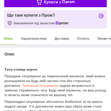
Купити з
Що таке купити з Пром?
Замовлення під захистом
Опис
Характеристики
Доставка
Оплата
Умови п
Опис
Тату-стикер короп.
Передане татуювання це перенесений малюнок, який можна
розташувати на будь-якій частині тіла без сторонньої
допомоги.
Тимчасові татуювання
чудово впораються із
заміною справжнього тату. Будь-який малюнок, на ваш розсуд
із легкість може опинитися на вашому тілі.
Перекладені татуювання абсолютно безболісні та не мають
жодної шкоди. З їх допомогою кожен ваш образ може стати
унікальним, а обраний малюнок, розташований на вашому