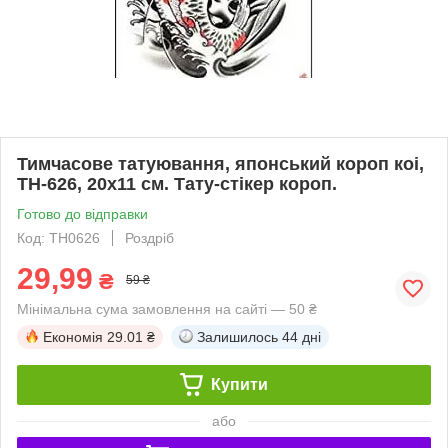
Тимчасове татуювання, японський короп коі,
TH-626, 20х11 см. Тату-стікер короп.
Готово до відправки
Код: TH0626
Роздріб
29,99
₴
59 ₴
Мінімальна сума замовлення на сайті — 50 ₴
Економія
29.01 ₴
Залишилось
44 дні
Купити
або