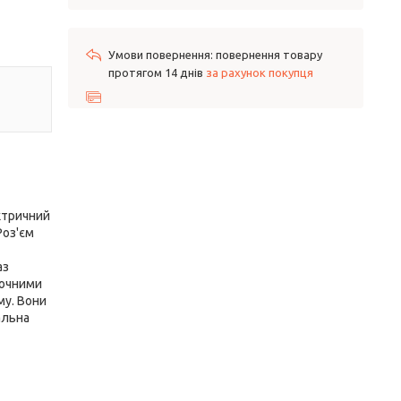
повернення товару
протягом 14 днів
за рахунок покупця
ктричний
оз'єм
аз
точними
му. Вони
альна