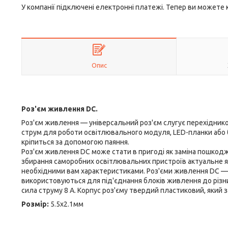
У компанії підключені електронні платежі. Тепер ви можете
Опис
Роз'єм живлення DC.
Роз'єм живлення — універсальний роз'єм слугує перехіднико
струм для роботи освітлювального модуля, LED-планки
або
кріпиться за допомогою паяння.
Роз'єм живлення DC може стати в пригоді як заміна пошкодж
збирання саморобних освітлювальних пристроїв актуальне я
необхідними вам характеристиками. Роз'єми живлення DC — 
використовуються для під'єднання блоків живлення до різн
сила струму 8 А. Корпус роз'єму твердий пластиковий, який 
Розмір:
5.5x2.1мм