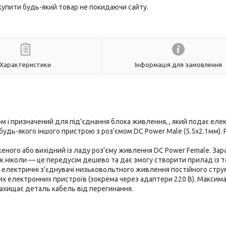
 купити будь-який товар не покидаючи сайту.
Характеристики
Інформація для замовлення
м і призначений для під'єднання блока живлення, , який подає еле
 будь-якого іншого пристрою з роз'ємом
DC Power Male (5.5x2.1мм)
.
Р
еного або вихідний із ладу роз'єму живлення DC Power Female. Зар
к ніколи — це передусім дешево та дає змогу створити прилад із 
електричні з'єднувачі низьковольтного живлення постійного стру
их електронних пристроїв (зокрема через адаптери 220 В). Максим
захищає деталь кабель від перегинання.