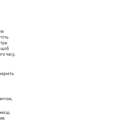
ля
утіть
тра.
, щоб
го часу,
верніть
антом,
ісці,
ияк