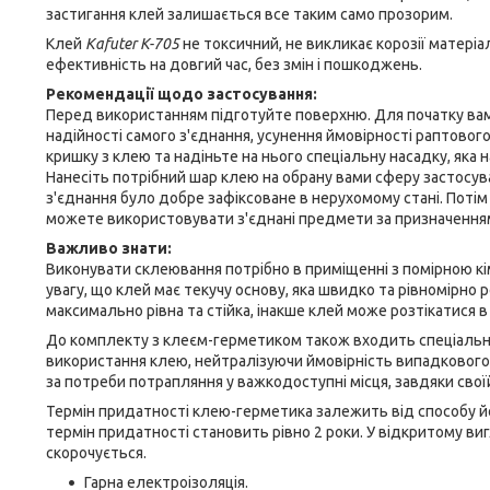
застигання клей залишається все таким само прозорим.
Клей
Kafuter K-705
не токсичний, не викликає корозії матеріа
ефективність на довгий час, без змін і пошкоджень.
Рекомендації щодо застосування:
Перед використанням підготуйте поверхню. Для початку вам 
надійності самого з'єднання, усунення ймовірності раптового
кришку з клею та надіньте на нього спеціальну насадку, яка н
Нанесіть потрібний шар клею на обрану вами сферу застосув
з'єднання було добре зафіксоване в нерухомому стані. Потім 
можете використовувати з'єднані предмети за призначення
Важливо знати:
Виконувати склеювання потрібно в приміщенні з помірною кім
увагу, що клей має текучу основу, яка швидко та рівномірно
максимально рівна та стійка, інакше клей може розтікатися в
До комплекту з клеєм-герметиком також входить спеціальна
використання клею, нейтралізуючи ймовірність випадкового 
за потреби потрапляння у важкодоступні місця, завдяки своїй
Термін придатності клею-герметика залежить від способу його
термін придатності становить рівно 2 роки. У відкритому виг
скорочується.
Гарна електроізоляція.