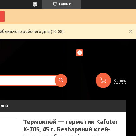
Кошик
йближчого робочого дня (10.08).
Кошик
елей
Термоклей — герметик Kafuter
K-705, 45 г. Безбарвний клей-