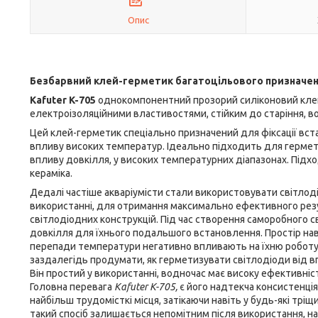
Опис
Безбарвний клей-герметик багатоцільового призначен
Kafuter K-705
однокомпонентний прозорий силіконовий клей-
електроізоляційними властивостями, стійким до старіння, во
Цей клей-герметик спеціально призначений для фіксації вст
впливу високих температур. Ідеально підходить для герметиз
впливу довкілля, у високих температурних діапазонах. Підхо
кераміка.
Дедалі частіше акваріумісти стали використовувати світлод
використанні, для отримання максимально ефективного рез
світлодіодних конструкцій. Під час створення саморобного с
довкілля для їхнього подальшого встановлення. Простір навк
перепади температури негативно впливають на їхню роботу.
заздалегідь продумати, як герметизувати світлодіоди від в
Він простий у використанні, водночас має високу ефективніс
Головна перевага
Kafuter K-705,
є його надтекча консистенція
найбільш трудомісткі місця, затікаючи навіть у будь-які трі
такий спосіб залишається непомітним після використання, нав