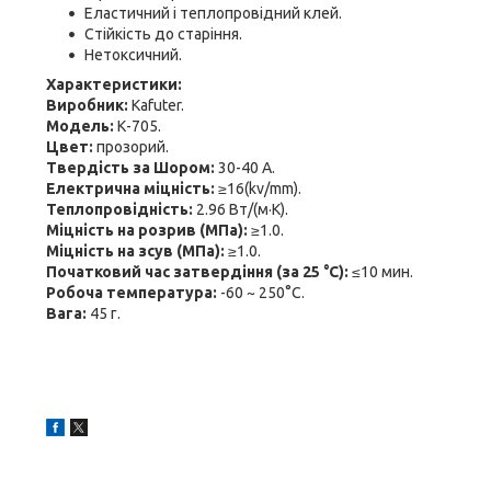
Еластичний і теплопровідний клей.
Стійкість до старіння.
Нетоксичний.
Характеристики:
Виробник:
Kafuter.
Модель:
К-705.
Цвет:
прозорий.
Твердість за Шором:
30-40 А.
Електрична міцність:
≥16(kv/mm).
Теплопровідність:
2.96 Вт/(м·K).
Міцність на розрив (МПа):
≥1.0.
Міцність на зсув (МПа):
≥1.0.
Початковий час затвердіння (за 25 °C):
≤10 мин.
Робоча температура:
-60 ~ 250°С.
Вага:
45 г.