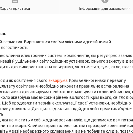
Характеристики
Інформація для замовлення
ня.
герметик. Вирізняється своїми якісними адгезійними й
логостійкості.
ановлення електронних систем і компонентів, які регулярно зазнаю
ації й ущільнення світлодіодних установок, їхнього захисту від в
дить для використання на поверхнях, як-от метал, гума, скло, плас
іоди як освітлення свого
акваріума
. Крім великої низки переваг у
ультату освітлення необхідно виконати правильне встановлення
вітильника для акваріума необхідно враховувати головний чинник, 
оло акваріума має високий рівень вологості. Крім цього, світлоді
 Щоб продовжити термін експлуатації своєї установки, необхідно
пливу довкілля. Для цього ідеально підійде клей-герметик
Kafuter
ть.
, яка не містить у собі жодних розчинників, що допоможе вам потр
щини та отвори. Клей має кришталево чистий і прозорий зовнішній ви
іть у разі необережного склеювання, ви не побачите слідів, позаяк