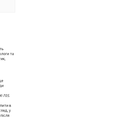
ть
ологи та
тик,
це
оди
 K-705
.
апити в
гляд, у
 після