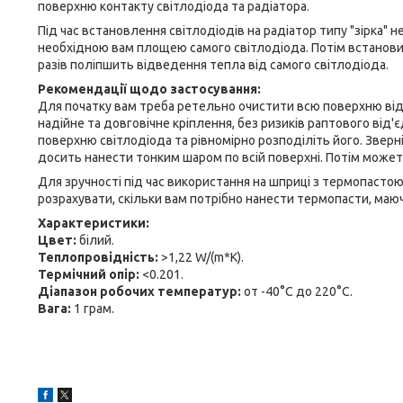
поверхню контакту світлодіода та радіатора.
Під час встановлення світлодіодів на радіатор типу "зірка"
необхідною вам площею самого світлодіода. Потім встановит
разів поліпшить відведення тепла від самого світлодіода.
Рекомендації щодо застосування:
Для початку вам треба ретельно очистити всю поверхню від 
надійне та довговічне кріплення, без ризиків раптового від'
поверхню світлодіода та рівномірно розподіліть його. Зверніт
досить нанести тонким шаром по всій поверхні. Потім можете
Для зручності під час використання на шприці з термопастою
розрахувати, скільки вам потрібно нанести термопасти, маючи
Характеристики:
Цвет:
білий.
Теплопровідність:
>1,22 W/(m*K).
Термічний опір:
<
0.201
.
Діапазон робочих температур:
от -40
°C
до 220
°C.
Вага:
1 грам.