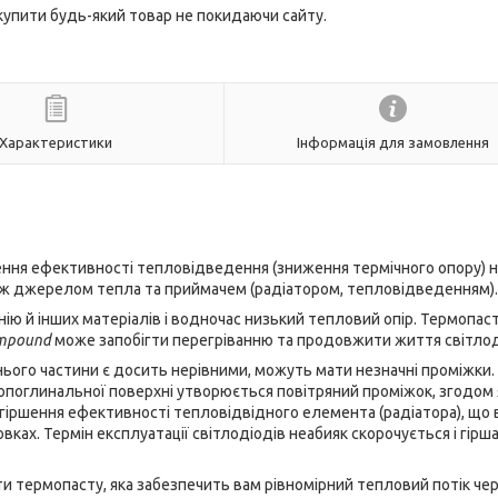
 купити будь-який товар не покидаючи сайту.
Характеристики
Інформація для замовлення
ння ефективності тепловідведення (зниження термічного опору) н
іж джерелом тепла та приймачем (радіатором, тепловідведенням).
нію й інших матеріалів і водночас низький тепловий опір. Термопас
ompound
може запобігти перегріванню та продовжити життя світло
нього частини є досить нерівними, можуть мати незначні проміжки.
опоглинальної поверхні утворюється повітряний проміжок, згодом 
гіршення ефективності тепловідвідного елемента (радіатора), що 
вках. Термін експлуатації світлодіодів неабияк скорочується і гірша
и термопасту, яка забезпечить вам рівномірний тепловий потік че