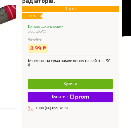
радіаторів.
9 днів
–33%
Готово до відправки
Код:
ZPHC1
13,38 ₴
8,99 ₴
Мінімальна сума замовлення на сайті — 50
₴
Купити
Купити з
+380 (66) 859-41-50