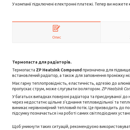
У компанії підключені електронні платежі. Тепер ви можете
Опис
Термопаста для радіаторів.
Термопаста
ZP Heatsink Compound
призначена для підвище
встановлений радіатор, а також для заповнення проміжку м
Має гарну теплопровідність, еластичність, адгезію до алюмі
пропускає струм, може слугувати ізолятором.
ZP Heatsink C
У багатьох випадках поверхні радіатора та приєднуваної до 
через недостатнє щільне з'єднання тепловидільної та тепл
виникає нерівномірний тепловий потік. Це призводить до по
підсумку позначається і на роботі самих світлодіодних устано
Щоб уникнути таких ситуацій, рекомендуємо використовуват