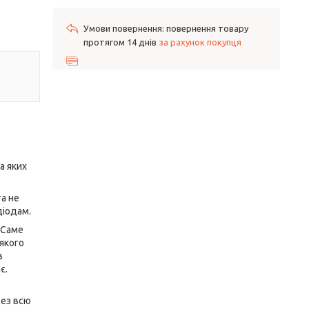
повернення товару
протягом 14 днів
за рахунок покупця
а яких
та не
діодам.
 Саме
якого
в
є.
рез всю