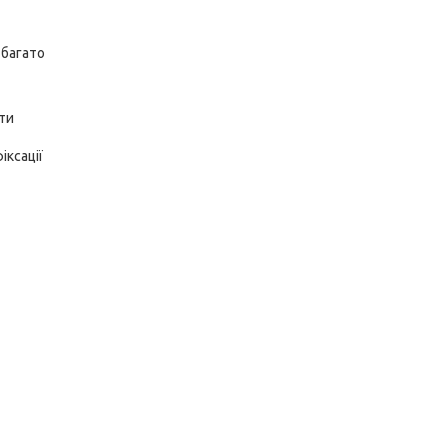
 багато
ти
іксації