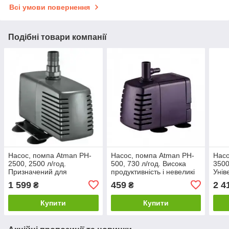
Всі умови повернення
Подібні товари компанії
Насос, помпа Atman PH-
Насос, помпа Atman PH-
Насо
2500, 2500 л/год.
500, 730 л/год. Висока
3500
Призначений для
продуктивність і невеликі
Унів
подавання та фільтрації
розміри
пода
1 599
459
2 4
₴
₴
води акваріумах
вод
Купити
Купити