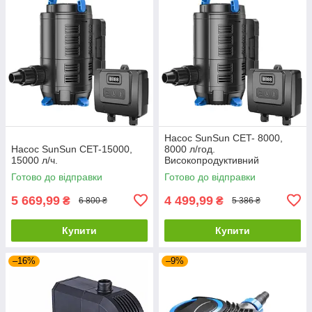
Насос SunSun CET- 8000,
Насос SunSun CET-15000,
8000 л/год.
15000 л/ч.
Високопродуктивний
ставковий насос із низькою
Готово до відправки
Готово до відправки
споживаною потужністю
5 669,99
4 499,99
₴
₴
6 800 ₴
5 386 ₴
Купити
Купити
–16%
–9%