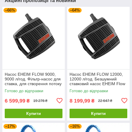
Акційні пропозиції та новинки
–66%
–64%
Насос EHEIM FLOW 9000,
Насос EHEIM FLOW 12000,
9000 л/год. Фільтр-насос для
12000 л/год. Безшумний
ставка, для створення потоку
ставковий насос EHEIM Flow
або водоспадів
Готово до відправки
Готово до відправки
6 599,99
8 199,99
₴
₴
19 276 ₴
22 647 ₴
Купити
Купити
–17%
–16%