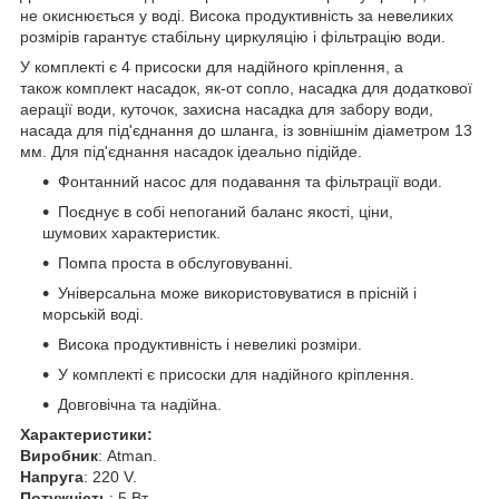
не окиснюється у воді. Висока продуктивність за невеликих
розмірів гарантує стабільну циркуляцію і фільтрацію води.
У комплекті є 4 присоски для надійного кріплення, а
також
комплект насадок, як-от сопло, н
асадка для додаткової
аерації води, куточок, захисна насадка для забору води,
насада для під'єднання до шланга, із зовнішнім діаметром 13
мм. Для під'єднання насадок ідеально підійде.
Фонтанний насос для подавання та фільтрації води.
Поєднує в собі непоганий баланс якості, ціни,
шумових характеристик.
Помпа проста в обслуговуванні.
Універсальна може використовуватися в прісній і
морській воді.
Висока продуктивність і невеликі розміри.
У комплекті є присоски для надійного кріплення.
Довговічна та надійна.
Характеристики:
Виробник
: Atman.
Напруга
: 220 V.
Потужність
: 5 Вт.