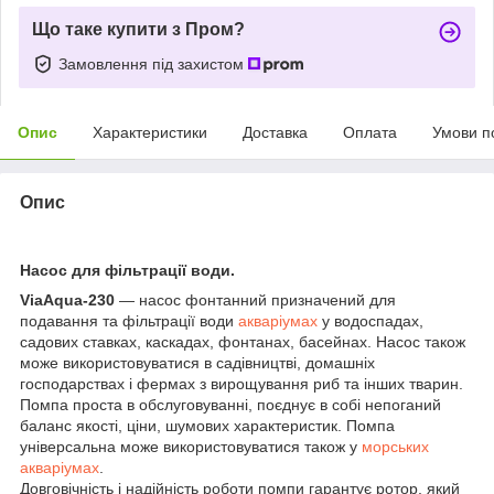
Що таке купити з Пром?
Замовлення під захистом
Опис
Характеристики
Доставка
Оплата
Умови п
Опис
Насос для фільтрації води.
ViaAqua-230
— насос фонтанний призначений для
подавання та фільтрації води
акваріумах
у водоспадах,
садових ставках, каскадах, фонтанах, басейнах. Насос також
може використовуватися в садівництві, домашніх
господарствах і фермах з вирощування риб та інших тварин.
Помпа проста в обслуговуванні, поєднує в собі непоганий
баланс якості, ціни, шумових характеристик. Помпа
універсальна може використовуватися також у
морських
акваріумах
.
Довговічність і надійність роботи помпи гарантує ротор, який