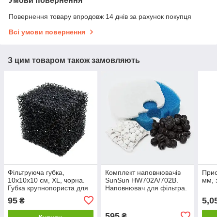
Умови повернення
Повернення товару впродовж 14 днів за рахунок покупця
Всі умови повернення
З цим товаром також замовляють
Фільтруюча губка,
Комплект наповнювачів
При
10х10х10 см, XL, чорна.
SunSun HW702А/702В.
мм, 
Губка крупнопориста для
Наповнювач для фільтра.
акваріума.
95
5,0
₴
595
₴