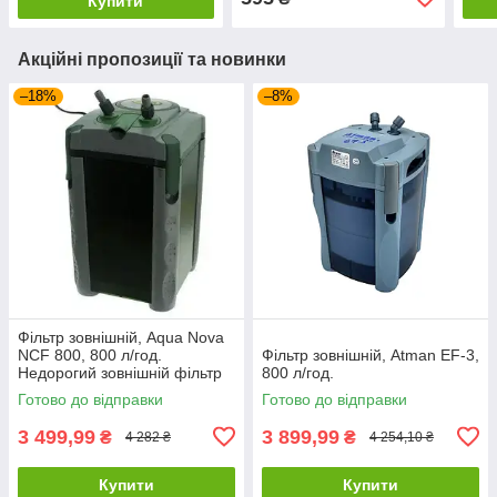
Купити
Акційні пропозиції та новинки
–18%
–8%
Фільтр зовнішній, Aqua Nova
NCF 800, 800 л/год.
Фільтр зовнішній, Atman EF-3,
Недорогий зовнішній фільтр
800 л/год.
для акваріума
Готово до відправки
Готово до відправки
3 499,99
3 899,99
₴
₴
4 282 ₴
4 254,10 ₴
Купити
Купити