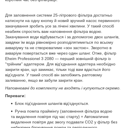
Для заповнення системи 25-літрового фільтра достатньо
натиснути на одну кнопку й новий зручний насос первинного
закачування зробить усе за лічені хвилини. У такий спосіб
неабияк спростить вам наповнення фільтра водою.
Закачування води відбувається і за допомогою двох шлангів,
завдяки їм вода рівномірно розподілятиметься по всьому
акваріуму та не створюватиме «зон застою». Зворотно в
акваріум повертається вже через один шланг. Отже, фільтр
Eheim Professionel 3 2080 — перший зовнішній фільтр із
"трійним" адаптером. Для від'єднання адаптера необхідно
закрити кран, що замикає, тільки тоді вам вдасться його
від'єднати. У такий спосіб він запобіжить раптовому
заливанню, якщо ви забули закрити кран.
Наповнювачі до комплекту не входять і купуються окремо.
Переваги:
Блок під'єднання шлангів від'єднується.
Ручна помпа праймінгу (заповнення фільтра водою
та видалення повітря під час старту) + Автоматичне
видалення повітря дає змогу подавати CO2 у фільтр без
небезпеки блокування помпи та періодичного