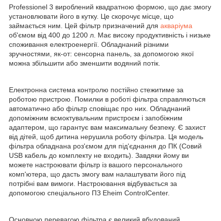
Professionel 3 вироблений квадратною формою, що дає змогу
установлювати його в кутку. Це скорочує місце, що
займається ним. Цей фільтр призначений для
акваріума
об'ємом від 400 до 1200 л. Має високу продуктивність і низьке
споживання електроенергії. Обладнаний різними
зручностями, як-от: сенсорна панель, за допомогою якої
можна збільшити або зменшити водяний потік.
Електронна система контролю постійно стежитиме за
роботою пристрою. Помилки в роботі фільтра справляються
автоматично або фільтр сповіщає про них. Обладнаний
допоміжним всмоктувальним пристроєм і запобіжним
адаптером, що гарантує вам максимальну безпеку. Є захист
від дітей, щоб дитина нерушила роботу фільтра. Ця модель
фільтра обладнана роз'ємом для під'єднання до ПК (Совий
USB кабель до комплекту не входить). Завдяки йому ви
можете настроювати фільтр із вашого персонального
комп'ютера, що дасть змогу вам налаштувати його під
потрібні вам вимоги. Настроювання відбувається за
допомогою спеціального ПЗ Eheim ControlCenter.
Основною перевагою фільтра є великий вбудований