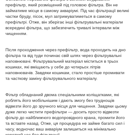
префільтр, який розміщений під головою фільтра. Він не
займатиме місце в самому акваріумі. Під час фільтрації великі
частки бруду, пісок, мул затримуватиметься в самому
префільтрі. Отже, він зберігає інші фільтрувальні матеріали
всередині фільтра, що забезпечить тривалі інтервали між
чищенням.
Після проходження через префільтр, вода проходить на дно
фільтра та від туди починає свій шлях через фільтрувальні
наповнювачі. Фільтрувальний матеріал міститься в трьох
кошиках, які вміщають у себе до чотирьох літрів
наповнювачів. Завдяки кошикам, стало простіше промивати
та часткову заміну фільтрувального матеріалу.
Фільтр обладнаний двома спеціальними коліщатками, які
роблять його мобільнішим і дають змогу без труднощів
відвезти його до зручного місця для чищення. Завдяки цьому
дуже легко чистити префільтри — досить просто відвезти
фільтр до найближчого водопровідного крана, промити його
та вставте назад. Отже, ця процедура не займе багато сил і
часу, водночас ваш акваріум залишиться на мінімально
короткий час без фільтрації.