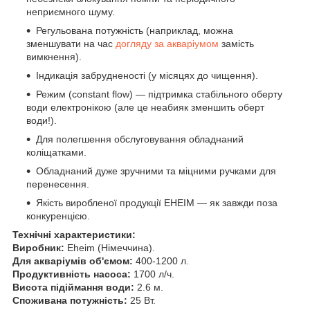
неприємного шуму.
Регульована потужність (наприклад, можна
зменшувати на час
догляду за акваріумом
замість
вимкнення).
Індикація забрудненості (у місяцях до чищення).
Режим (constant flow) — підтримка стабільного оберту
води електронікою (але це неабияк зменшить оберт
води!).
Для полегшення обслуговування обладнаний
коліщатками.
Обладнаний дуже зручними та міцними ручками для
перенесення.
Якість виробленої продукції EHEIM — як завжди поза
конкуренцією.
Технічні характеристики:
Виробник:
Eheim (Німеччина).
Для акваріумів об'ємом:
400-1200 л.
Продуктивність насоса:
1700 л/ч.
Висота підіймання води:
2.6 м.
Споживана потужність:
25 Вт.