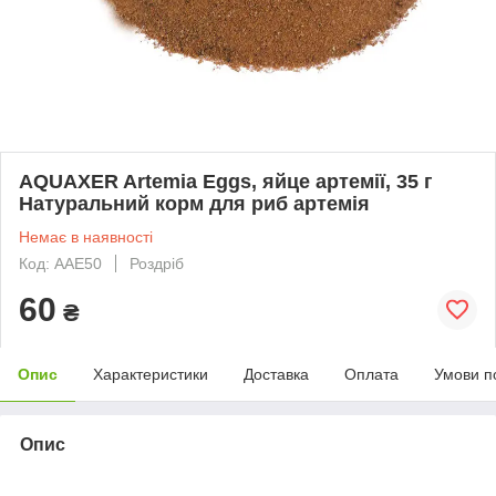
AQUAXER Artemia Eggs, яйце артемії, 35 г
Натуральний корм для риб артемія
Немає в наявності
Код: AAE50
Роздріб
60
₴
Опис
Характеристики
Доставка
Оплата
Умови п
Опис