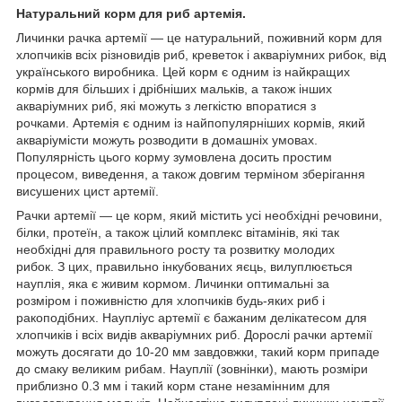
Натуральний корм для риб артемія.
Личинки рачка артемії — це натуральний, поживний корм для
хлопчиків всіх різновидів риб, креветок і акваріумних рибок, від
українського виробника. Цей корм є одним із найкращих
кормів для більших і дрібніших мальків, а також інших
акваріумних риб, які можуть з легкістю впоратися з
рочками. Артемія є одним із найпопулярніших кормів, який
акваріумісти можуть розводити в домашніх умовах.
Популярність цього корму зумовлена досить простим
процесом, виведення, а також довгим терміном зберігання
висушених цист артемії.
Рачки артемії — це корм, який містить усі необхідні речовини,
білки, протеїн, а також цілий комплекс вітамінів, які так
необхідні для правильного росту та розвитку молодих
рибок. З цих, правильно інкубованих яєць, вилуплюється
науплія, яка є живим кормом. Личинки оптимальні за
розміром і поживністю для хлопчиків будь-яких риб і
ракоподібних. Наупліус артемії є бажаним делікатесом для
хлопчиків і всіх видів акваріумних риб. Дорослі рачки артемії
можуть досягати до 10-20 мм завдовжки, такий корм припаде
до смаку великим рибам. Науплії (зовнінки), мають розміри
приблизно 0.3 мм і такий корм стане незамінним для