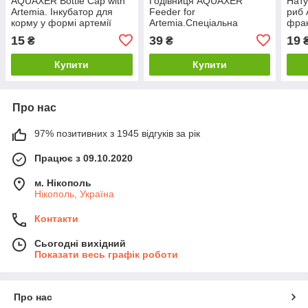
AQUAXER Bottle Cap with
Годівниця AQUAXER
Нату
Artemia. Інкубатор для
Feeder for
риб 
корму у формі артемії
Artemia.Спеціальна
фрак
акваріумна годівниця для
100 
15
39
19
₴
₴
годування риб
високобілковим кормом
Купити
Купити
Про нас
97% позитивних з 1945 відгуків за рік
Працює з 09.10.2020
м. Нікополь
Нікополь, Україна
Контакти
Сьогодні вихідний
Показати весь графік роботи
Про нас