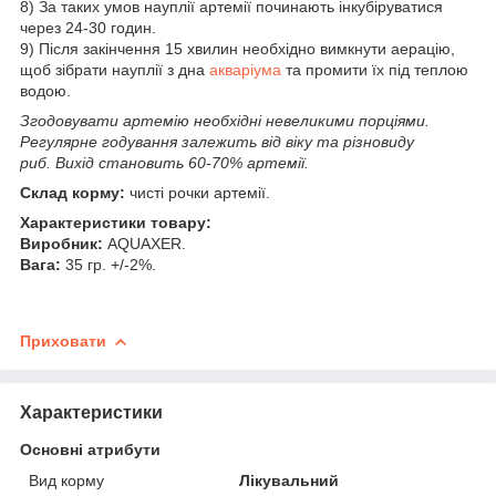
8) За таких умов науплії артемії починають інкубіруватися
через 24-30 годин.
9) Після закінчення 15 хвилин необхідно вимкнути аерацію,
щоб зібрати науплії з дна
акваріума
та промити їх під теплою
водою.
Згодовувати артемію необхідні невеликими порціями.
Регулярне годування залежить від віку та різновиду
риб. Вихід становить 60-70% артемії.
Склад корму:
чисті рочки артемії.
Характеристики товару:
Виробник:
AQUAXER.
Вага:
35 гр. +/-2%.
Приховати
Характеристики
Основні атрибути
Вид корму
Лікувальний