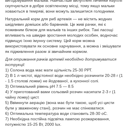
вигодовування мальків. Найчастіше вилуплені личинки науплії
скупчуються в добре освітленому місці, тому якщо мальки
ховаються в темряві, вони можуть залишитися голодними.
Натуральний корм для риб артемія — не містить жодних
шкідливих домішок або барвників. Це живі рачки, які є
поживним білком для мальків та інших рибок. Такі ласощі
впливають на швидке зростання молодих особин, водночас
підвищує їхню імунну систему. Цей корм можна
використовувати як основне харчування, а можна і змішувати
як підживлення разом зі звичайним кормом.
Для отримання рачків артемії необхідно дотримуватися
інструкції:
1) Солона вода має мати щільність 25-30 РРТ.
2) В 1 л чистої, відстояної води необхідно розчинити 20-28 г (1
- 1.5 столові ложки) не йодованої, а кухонної солі.
3) Оптимальний рівень pH 7.5 — 8.5
4) У приготований вами сольовий розчин насипати 2-3 г (1
чайну ложку) цист.
5) Ввімкнути аерацію (вона має бути такою, щоб усі цисти
були у зваженому стані), розчин не має спінюватися.
6) Оптимальна температура води становить 28-30 oC.
7) Необхідна постійна підсвітка лампою розжарювання,
потужністю 15-25 Вт, 2000 lux.