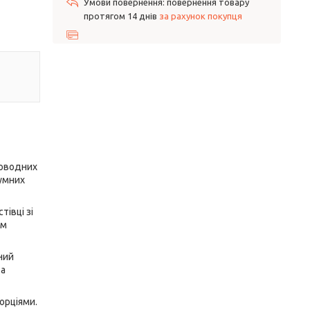
повернення товару
протягом 14 днів
за рахунок покупця
новодних
іумних
тівці зі
рм
ний
та
орціями.