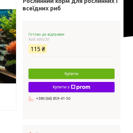
Рослинний корм для рослинних і
всеїдних риб
Готово до відправки
Код:
600230
115 ₴
Купити
Купити з
+380 (66) 859-41-50