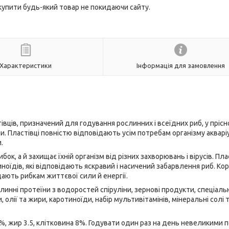
 купити будь-який товар не покидаючи сайту.
Характеристики
Інформація для замовлення
вців, призначений для годування рослинних і всеїдних риб, у пріс
іни. Пластівці повністю відповідають усім потребам організму аквар
.
ок, а й захищає їхній організм від різних захворювань і вірусів. Плас
иноїдів, які відповідають яскравий і насичений забарвлення риб. Ко
дають рибкам життєвої сили й енергії.
слинні протеїни з водоростей спіруліни, зернові продукти, спеціаль
 олії та жири, каротиноїди, набір мультивітамінів, мінеральні солі 
, жир 3.5, клітковина 8%. Годувати один раз на день невеликими п