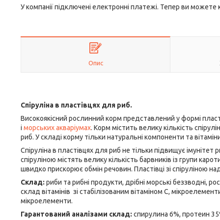
У компанії підключені електронні платежі. Тепер ви можете
Опис
Спіруліна в пластівцях для риб.
Високоякісний рослинний корм представлений у формі пласті
і
морських акваріумах
. Корм містить велику кількість спірул
риб. У складі корму тільки натуральні компоненти та вітаміни
Спіруліна в пластівцях для риб не тільки підвищує імунітет риб
спіруліною містять велику кількість барвників із групи карот
швидко прискорює обмін речовин. Пластівці зі спіруліною на
Склад:
риби та рибні продукти, дрібні морські беззводні, ро
склад вітамінів зі стабілізованим вітаміном С, мікроелементи,
мікроелементи.
Гарантований аналізами склад:
спирулина 6%, протеин 35%