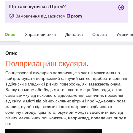
Що таке купити з Пром?
Замовлення під захистом
Опис
Характеристики
Доставка
Оплата
Умови п
Опис
Поляризаційні окуляри
.
Сонцезахисні окуляри з поляризацією здатні максимально
нейтралізувати неприємний сліпучий світло, прибрати сонячні
відблиски з гладких і рівних поверхонь, які заважають очам.
Влітку на море або будь-якого іншого місця біля води, а так
само взимку від яскравого відображення сонячних променів
від снігу, у місті від різних скляних вітрин і проїжджаючих повз
машин, ну або від всіляких інших яскравих відблисків в
сонячну погоду. Крім того, окуляри можуть захистити вас від
різних механічних пошкоджень, наприклад, попадання пилу в
очі.