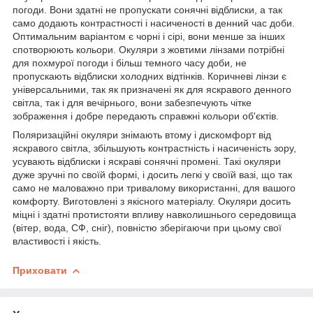
погоди. Вони здатні не пропускати сонячні відблиски, а так
само додають контрастності і насиченості в денний час доби.
Оптимальним варіантом є чорні і сірі, вони менше за інших
спотворюють кольори. Окуляри з жовтими лінзами потрібні
для похмурої погоди і більш темного часу доби, не
пропускають відблиски холодних відтінків. Коричневі лінзи є
універсальними, так як призначені як для яскравого денного
світла, так і для вечірнього, вони забезпечують чітке
зображення і добре передають справжні кольори об'єктів.
Поляризаційні окуляри знімають втому і дискомфорт від
яскравого світла, збільшують контрастність і насиченість зору,
усувають відблиски і яскраві сонячні промені. Такі окуляри
дуже зручні по своїй формі, і досить легкі у своїй вазі, що так
само не маловажно при тривалому використанні, для вашого
комфорту. Виготовлені з якісного матеріалу. Окуляри досить
міцні і здатні протистояти впливу навколишнього середовища
(вітер, вода, СФ, сніг), повністю зберігаючи при цьому свої
властивості і якість.
Приховати