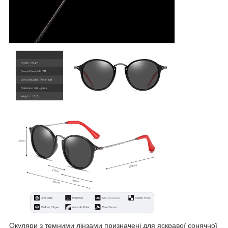
Окуляри з темними лінзами призначені для яскравої сонячної