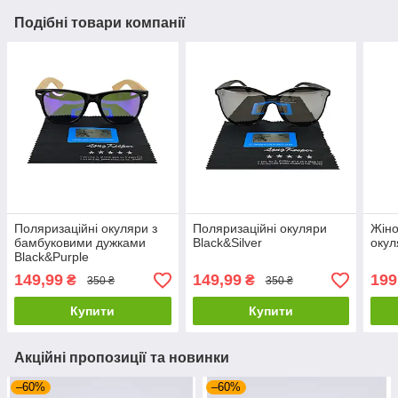
Подібні товари компанії
Поляризаційні окуляри з
Поляризаційні окуляри
Жіно
бамбуковими дужками
Black&Silver
окул
Black&Purple
149,99
149,99
199
₴
₴
350 ₴
350 ₴
Купити
Купити
Акційні пропозиції та новинки
–60%
–60%