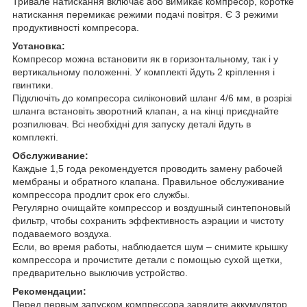
Тривале натискання включає або вимикає компресор, коротке
натискання перемикає режими подачі повітря. Є 3 режими
продуктивності компресора.
Установка:
Компресор можна встановити як в горизонтальному, так і у
вертикальному положенні. У комплекті йдуть 2 кріплення і
гвинтики.
Підключіть до компресора силіконовий шланг 4/6 мм, в розрізі
шланга встановіть зворотний клапан, а на кінці приєднайте
розпилювач. Всі необхідні для запуску деталі йдуть в
комплекті.
Обслуживание:
Каждые 1,5 года рекомендуется проводить замену рабочей
мембраны и обратного клапана. Правильное обслуживание
компрессора продлит срок его службы.
Регулярно очищайте компрессор и воздушный синтепоновый
фильтр, чтобы сохранить эффективность аэрации и чистоту
подаваемого воздуха.
Если, во время работы, наблюдается шум – снимите крышку
компрессора и прочистите детали с помощью сухой щетки,
предварительно выключив устройство.
Рекомендации:
Перед первым запуском компрессора зарядите аккумулятор