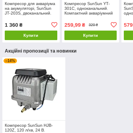
Компресор для акваріума
Компресор SunSun YT-
Комп
на акумуляторі, SunSun
301C, одноканальний.
Sun
JT-203S, двоканальний.
Компактний акваріумний
одно
компресор до 90 літрів
1 360
259,99
579
₴
₴
320 ₴
Купити
Купити
Акційні пропозиції та новинки
–14%
Компресор SunSun HJB-
120Z, 120 л/хв, 24 В.