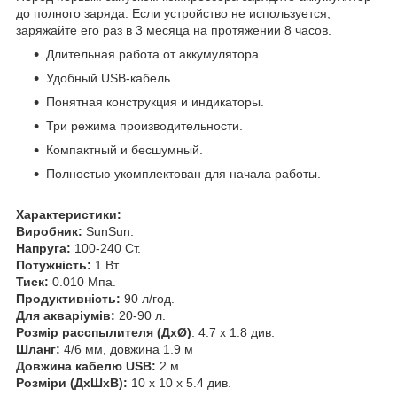
до полного заряда. Если устройство не используется,
заряжайте его раз в 3 месяца на протяжении 8 часов.
Длительная работа от аккумулятора.
Удобный USB-кабель.
Понятная конструкция и индикаторы.
Три режима производительности.
Компактный и бесшумный.
Полностью укомплектован для начала работы.
Характеристики:
Виробник:
SunSun.
Напруга:
100-240 Ст.
Потужність:
1 Вт.
Тиск:
0.010 Мпа.
Продуктивність:
90 л/год.
Для акваріумів:
20-90 л.
Розмір расспылителя (ДхØ)
: 4.7 х 1.8 див.
Шланг:
4/6 мм, довжина 1.9 м
Довжина
кабелю USB:
2 м.
Розміри (ДхШхВ):
10 х 10 х 5.4 див.