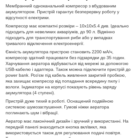
Мембранний одноканальний компресор з вбудованим
акумулятором. Пристрій гарантує безперервну роботу у
відсутності електрики.
Компресор має компактні розміри – 10х10х5.4 див. Ідеально
підходить для невеликих акваріумів, до 90 л. Відмінно
підходить для транспортування риби або у випадках
тривалого відключення електроенергії.
Ємність акумулятора пристрою становить 2200 мА/ч,
компресор здатний працювати без підзарядки до 35 годин.
Харчування аератора відбувається від мережі за допомогою
USB-кабелю і адаптера. Також можна підключити пристрій до
power bank. Роз'єм під кабель живлення закритий пробкою,
яка захищає компресор від попадання всередину пилу і
вологи. Індикатори на корпусі показують рівень заряду
акумулятора (4 ступені).
Пристрій дуже тихий в роботі. Оснащений подвійною
системою шумозаглушення. Гумові ніжки аератора
поглинають шум і вібрації.
Аератор має лаконічний дизайн і зручний у використанні. На
передній панелі знаходиться кнопка вкл/викл, яка
використовується також для регулювання подачі повітря.