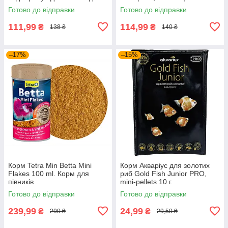
тропических аквариумных
Готово до відправки
Готово до відправки
рыб. 55г
111,99
114,99
₴
₴
138 ₴
140 ₴
–17%
–15%
Корм Tetra Min Betta Mini
Корм Акваріус для золотих
Flakes 100 ml. Корм для
риб Gold Fish Junior PRO,
півників
mini-pellets 10 г.
Готово до відправки
Готово до відправки
239,99
24,99
₴
₴
290 ₴
29,50 ₴