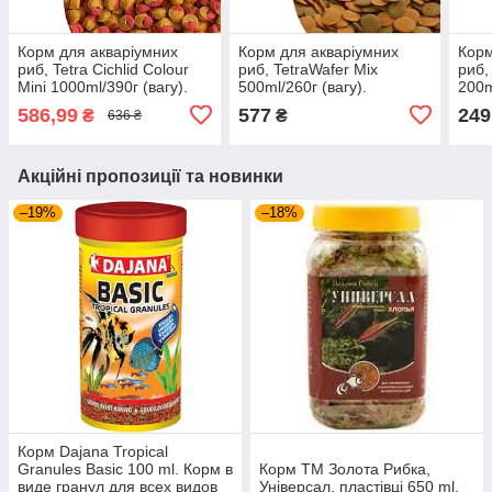
Корм для акваріумних
Корм для акваріумних
Корм
риб, Tetra Cichlid Colour
риб, TetraWafer Mix
риб,
Mini 1000ml/390г (вагу).
500ml/260г (вагу).
200m
586,99
577
249
₴
₴
636 ₴
Акційні пропозиції та новинки
–19%
–18%
Корм Dajana Tropical
Granules Basic 100 ml. Корм в
Корм ТМ Золота Рибка,
виде гранул для всех видов
Універсал, пластівці 650 ml.