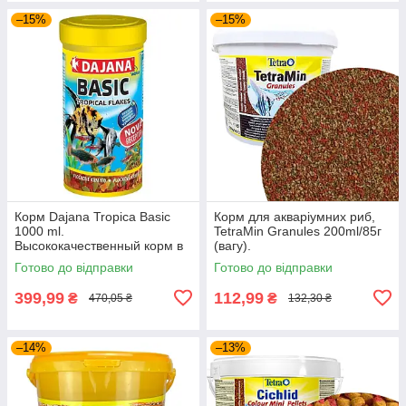
–15%
–15%
Корм Dajana Tropica Basic
Корм для акваріумних риб,
1000 ml.
TetraMin Granules 200ml/85г
Высококачественный корм в
(вагу).
виде хлопьев для всех видов
Готово до відправки
Готово до відправки
декоративных рыбок
399,99
112,99
₴
₴
470,05 ₴
132,30 ₴
–14%
–13%