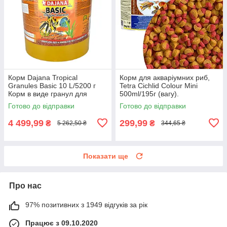
Корм Dajana Tropical
Корм для акваріумних риб,
Granules Basic 10 L/5200 г
Tetra Cichlid Colour Mini
Корм в виде гранул для
500ml/195г (вагу).
тропических аквариумных
Готово до відправки
Готово до відправки
рыб
4 499,99
299,99
₴
₴
5 262,50 ₴
344,65 ₴
Показати ще
Про нас
97% позитивних з 1949 відгуків за рік
Працює з 09.10.2020