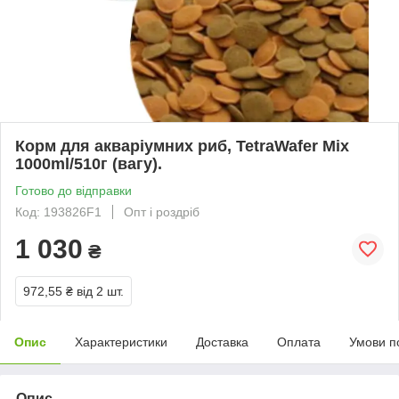
Корм для акваріумних риб, TetraWafer Mix
1000ml/510г (вагу).
Готово до відправки
Код: 193826F1
Опт і роздріб
1 030
₴
972,55 ₴
від 2 шт.
Опис
Характеристики
Доставка
Оплата
Умови п
Опис