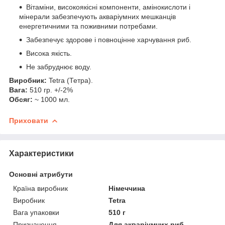
Вітаміни, високоякісні компоненти, амінокислоти і
мінерали забезпечують акваріумних мешканців
енергетичними та поживними потребами.
Забезпечує здорове і повноцінне харчування риб.
Висока якість.
Не забруднює воду.
Виробник:
Tetra (Тетра).
Вага:
510 гр. +/-2%
Обсяг:
~ 1000 мл.
Приховати
Характеристики
Основні атрибути
Країна виробник
Німеччина
Виробник
Tetra
Вага упаковки
510 г
Призначення
Для акваріумних риб