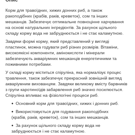
Корм для травоїдних, хижих донних риб, а також
ракоподібних (крабів, раків, креветок), сом та інших
мешканців. Забезпечує оптимальне повноцінне харчування
на основі натуральних інгредієнтів. За рахунок щільного
складу корму вода не забруднюється і не стає каламутною.
Завдяки формі корму, який представлений у вигляді
пластинок, можна годувати риб різних розмірів. Вітаміни,
високоякісні компоненти, амінокислоти і мінерали
забезпечують акваріумних мешканців енергетичними та
поживними потребами.
У складі корму міститься спіруліна, яка нормалізує процес
травлення, також забезпечує прекрасний зовнішній вигляд
акваріумним вихованцям. Завдяки великому вмісту барвників
з групи каротиноїдів забарвлення риб значно посилюється.
Спіруліна впливає на фізіологічні процеси риб.
Основний корм для травоїдних, хижих і донних риб.
Використовується для годування ракоподібних
(крабів, раків, креветок), сом та інших мешканців.
За рахунок щільного складу корму вода не
забруднюється і не стає каламутною.