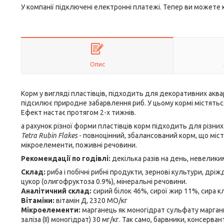
У компанії підключені електронні платежі. Тепер ви можете
Опис
Корм у вигляді пластівців, підходить для декоративних акв
підсилює природне забарвлення риб. У цьому кормі містятьс
Ефект настає протягом 2-х тижнів.
а рахунок різної форми пластівців корм підходить для різних
Tetra Rubin Flakes
- повноцінний, збалансований корм, що міст
мікроелементи, поживні речовини.
Рекомендації по годівлі:
декілька разів на день, невелики
Склад:
риба і побічні рибні продукти, зернові культури, дріж
цукор (олигофруктоза 0.9%), мінеральні речовини.
Аналітичний склад:
сирий білок 46%, сирої жир 11%, сира к
Вітаміни:
вітамін Д, 2320 МО/кг
Мікроелементи:
марганець як моногідрат сульфату марганцю 
заліза (II) моногідрат) 30 мг/кг. Так само, барвники, консерва