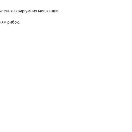
влення акваріумних мешканців.
ням рибок.