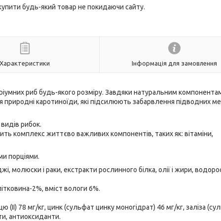
 купити будь-який товар не покидаючи сайту.
Характеристики
Інформація для замовлення
аріумних риб будь-якого розміру. Завдяки натуральним компонента
я природні каротиноїди, які підсилюють забарвлення підводних ме
 видів рибок.
ить комплекс життєво важливих компонентів, таких як: вітаміни,
ми порціями.
джі, молюски і раки, екстракти рослинного білка, олії і жири, водорос
літковина-2%, вміст вологи 6%.
(II) 78 мг/кг, цинк (сульфат цинку моногідрат) 46 мг/кг, заліза (су
нти, антиоксиданти.