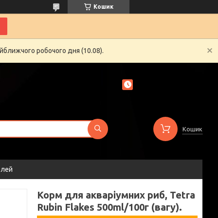
Кошик
йближчого робочого дня (10.08).
Кошик
елей
Корм для акваріумних риб, Tetra
Rubin Flakes 500ml/100г (вагу).