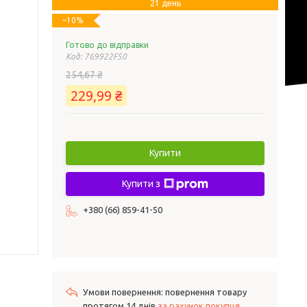
21 день
–10%
Готово до відправки
Код:
769922F50
254,67 ₴
229,99 ₴
Купити
Купити з
+380 (66) 859-41-50
повернення товару
протягом 14 днів
за рахунок покупця