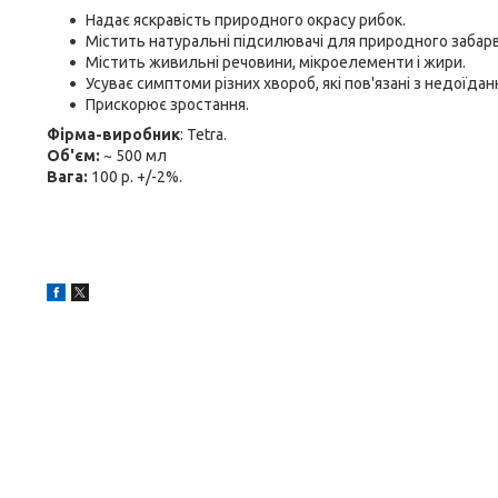
Надає яскравість природного окрасу рибок.
Містить натуральні підсилювачі для природного забар
Містить живильні речовини, мікроелементи і жири.
Усуває симптоми різних хвороб, які пов'язані з недоїдан
Прискорює зростання.
Фірма-виробник
: Tetra.
Об'єм:
~ 500 мл
Вага:
100 р. +/-2%.