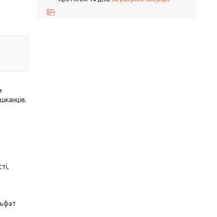
м
шканців.
ті,
льфат