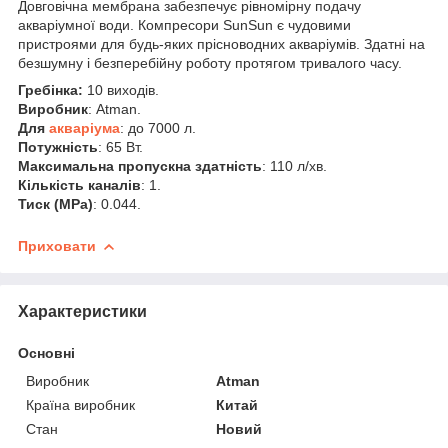
Довговічна мембрана забезпечує рівномірну подачу
акваріумної води. Компресори SunSun є чудовими
пристроями для будь-яких прісноводних акваріумів. Здатні на
безшумну і безперебійну роботу протягом тривалого часу.
Гребінка:
10 виходів.
Виробник
: Atman.
Для
акваріума
: до 7000 л.
Потужність
: 65 Вт.
Максимальна пропускна здатність
: 110 л/хв.
Кількість каналів
: 1.
Тиск (МРа)
: 0.044.
Приховати
Характеристики
Основні
Виробник
Atman
Країна виробник
Китай
Стан
Новий