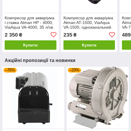
Компресор для акваріума
Компресор для акваріума
Комп
і ставка Atman HP - 4000,
Atman AT-1500, ViaAqua
Atma
ViaAqua VA-4000, 35 л/хв.
VA-1500, одноканальний.
VA-7
2 350
235
489
₴
₴
Купити
Купити
Акційні пропозиції та новинки
–75%
–23%