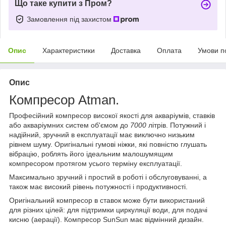
Що таке купити з Пром?
Замовлення під захистом
Опис
Характеристики
Доставка
Оплата
Умови п
Опис
Компресор Atman.
Професійний компресор високої якості для акваріумів, ставків
або акваріумних систем об'ємом до
7000
літрів. Потужний і
надійний, зручний в експлуатації має виключно низьким
рівнем шуму. Оригінальні гумові ніжки, які повністю глушать
вібрацію, роблять його ідеальним малошумящим
компресором протягом усього терміну експлуатації.
Максимально зручний і простий в роботі і обслуговуванні, а
також має високий рівень потужності і продуктивності.
Оригінальний компресор в ставок може бути використаний
для різних цілей: для підтримки циркуляції води, для подачі
кисню (аерації). Компресор SunSun має відмінний дизайн.