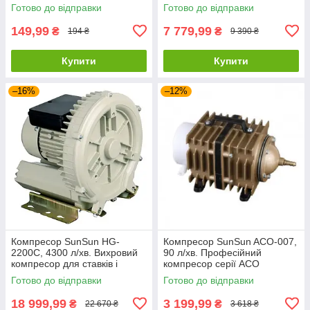
акваріумний компресор
систем об'ємом до 65000 л
Готово до відправки
Готово до відправки
149,99
7 779,99
₴
₴
194 ₴
9 390 ₴
Купити
Купити
–16%
–12%
Компресор SunSun HG-
Компресор SunSun ACO-007,
2200C, 4300 л/хв. Вихровий
90 л/хв. Професійний
компресор для ставків і
компресор серії ACO
систем ПЗВ об'ємом до 258
Готово до відправки
Готово до відправки
000 л
18 999,99
3 199,99
₴
₴
22 670 ₴
3 618 ₴