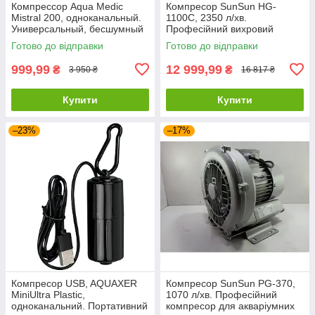
Компрессор Aqua Medic
Компресор SunSun HG-
Mistral 200, одноканальный.
1100C, 2350 л/хв.
Универсальный, бесшумный
Професійний вихровий
мембранный воздушный
компресор для великих
Готово до відправки
Готово до відправки
насос
дрібниць акваріумів
999,99
12 999,99
₴
₴
3 950 ₴
16 817 ₴
Купити
Купити
–23%
–17%
Компресор USB, AQUAXER
Компресор SunSun РG-370,
MiniUltra Plastic,
1070 л/хв. Професійний
одноканальний. Портативний
компресор для акваріумних