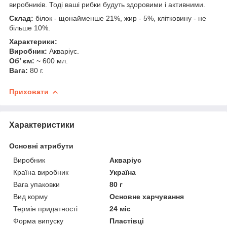
виробників. Тоді ваші рибки будуть здоровими і активними.
Склад:
білок - щонайменше 21%, жир - 5%, клітковину - не
більше 10%.
Характерики:
Виробник:
Акваріус.
Об’ єм:
~ 600 мл.
Вага:
80 г.
Приховати
Характеристики
Основні атрибути
Виробник
Акваріус
Країна виробник
Україна
Вага упаковки
80 г
Вид корму
Основне харчування
Термін придатності
24 міс
Форма випуску
Пластівці