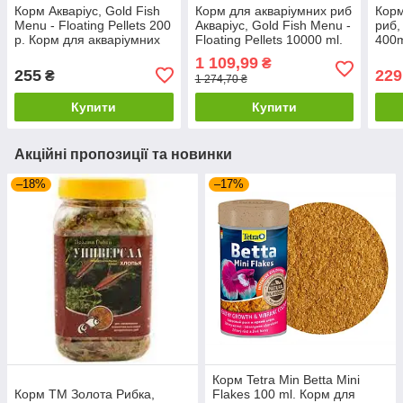
Корм Акваріус, Gold Fish
Корм для акваріумних риб
Корм
Menu - Floating Pellets 200
Акваріус, Gold Fish Menu -
риб,
р. Корм для акваріумних
Floating Pellets 10000 ml.
400m
риб у співетах, плавні
1 109,99
₴
255
229
₴
1 274,70 ₴
Купити
Купити
Акційні пропозиції та новинки
–18%
–17%
Корм Tetra Min Betta Mini
Корм ТМ Золота Рибка,
Flakes 100 ml. Корм для