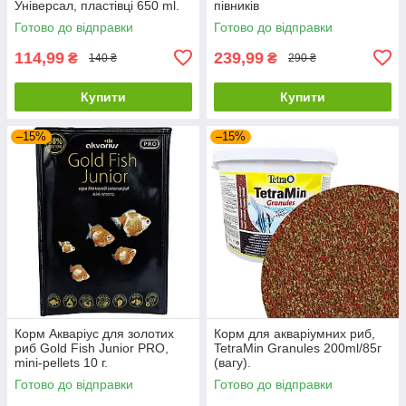
Універсал, пластівці 650 ml.
півників
Готово до відправки
Готово до відправки
114,99
239,99
₴
₴
140 ₴
290 ₴
Купити
Купити
–15%
–15%
Корм Акваріус для золотих
Корм для акваріумних риб,
риб Gold Fish Junior PRO,
TetraMin Granules 200ml/85г
mini-pellets 10 г.
(вагу).
Готово до відправки
Готово до відправки