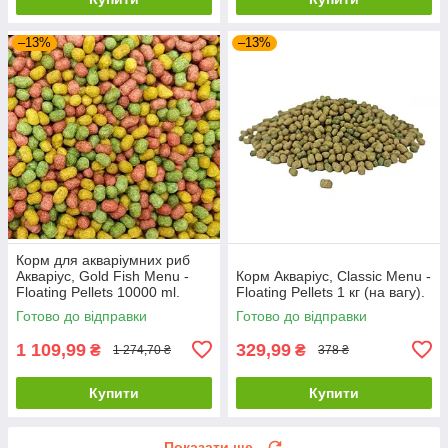
–13%
–13%
Корм для акваріумних риб
Акваріус, Gold Fish Menu -
Корм Акваріус, Classic Menu -
Floating Pellets 10000 ml.
Floating Pellets 1 кг (на вагу).
Готово до відправки
Готово до відправки
1 109,99
329,99
₴
₴
1 274,70 ₴
378 ₴
Купити
Купити
Показати ще