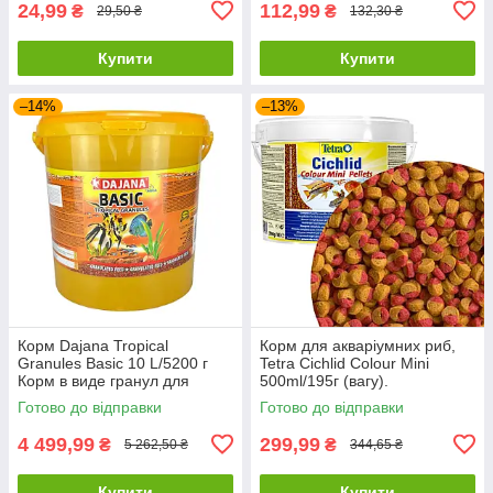
24,99
112,99
₴
₴
29,50 ₴
132,30 ₴
Купити
Купити
–14%
–13%
Корм Dajana Tropical
Корм для акваріумних риб,
Granules Basic 10 L/5200 г
Tetra Cichlid Colour Mini
Корм в виде гранул для
500ml/195г (вагу).
тропических аквариумных
Готово до відправки
Готово до відправки
рыб
4 499,99
299,99
₴
₴
5 262,50 ₴
344,65 ₴
Купити
Купити