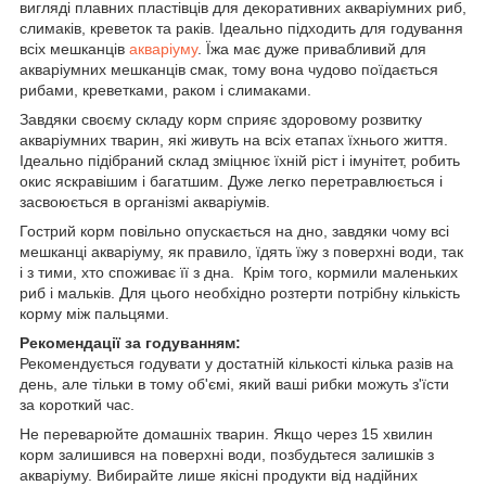
вигляді плавних пластівців для декоративних акваріумних риб,
слимаків, креветок та раків. Ідеально підходить для годування
всіх мешканців
акваріуму
. Їжа має дуже привабливий для
акваріумних мешканців смак, тому вона чудово поїдається
рибами, креветками, раком і слимаками.
Завдяки своєму складу корм сприяє здоровому розвитку
акваріумних тварин, які живуть на всіх етапах їхнього життя.
Ідеально підібраний склад зміцнює їхній ріст і імунітет, робить
окис яскравішим і багатшим. Дуже легко перетравлюється і
засвоюється в організмі акваріумів.
Гострий корм повільно опускається на дно, завдяки чому всі
мешканці акваріуму, як правило, їдять їжу з поверхні води, так
і з тими, хто споживає її з дна. Крім того, кормили маленьких
риб і мальків. Для цього необхідно розтерти потрібну кількість
корму між пальцями.
Рекомендації за годуванням:
Рекомендується годувати у достатній кількості кілька разів на
день, але тільки в тому об'ємі, який ваші рибки можуть з'їсти
за короткий час.
Не переварюйте домашніх тварин. Якщо через 15 хвилин
корм залишився на поверхні води, позбудьтеся залишків з
акваріуму. Вибирайте лише якісні продукти від надійних