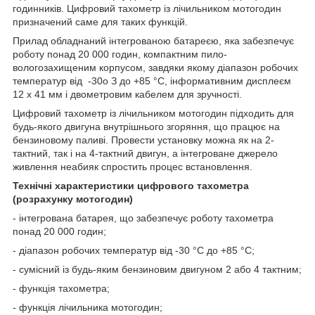
годинників. Цифровий тахометр із лічильником мотогодин
призначений саме для таких функцій.
Прилад обладнаний інтегрованою батареєю, яка забезпечує
роботу понад 20 000 годин, компактним пило-
вологозахищеним корпусом, завдяки якому діапазон робочих
температур від -30o З до +85 °C, інформативним дисплеєм
12 х 41 мм і двометровим кабелем для зручності.
Цифровий тахометр із лічильником мотогодин підходить для
будь-якого двигуна внутрішнього згоряння, що працює на
бензиновому паливі. Провести установку можна як на 2-
тактний, так і на 4-тактний двигун, а інтегроване джерело
живлення неабияк спростить процес встановлення.
Технічні характеристики цифрового тахометра
(розрахунку мотогодин)
- інтегрована батарея, що забезпечує роботу тахометра
понад 20 000 годин;
- діапазон робочих температур від -30 °C до +85 °C;
- сумісний із будь-яким бензиновим двигуном 2 або 4 тактним;
- функція тахометра;
- функція лічильника мотогодин;