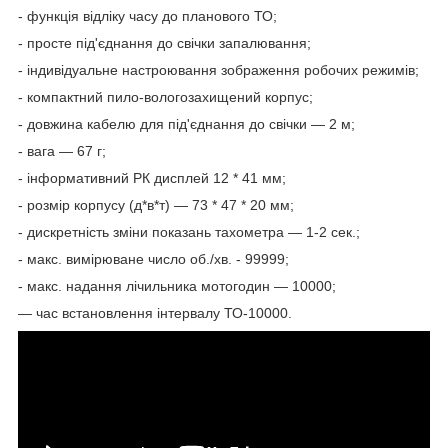
- функція відліку часу до планового ТО;
- просте під'єднання до свічки запалювання;
- індивідуальне настроювання зображення робочих режимів;
- компактний пило-вологозахищений корпус;
- довжина кабелю для під'єднання до свічки — 2 м;
- вага — 67 г;
- інформативний РК дисплей 12 * 41 мм;
- розмір корпусу (д*в*т) — 73 * 47 * 20 мм;
- дискретність зміни показань тахометра — 1-2 сек.;
- макс. вимірюване число об./хв. - 99999;
- макс. надання лічильника мотогодин — 10000;
— час встановлення інтервалу ТО-10000.