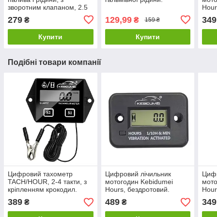
зворотним клапаном, 2.5
Hour
м. 83009
Мото
279
129,99
349
₴
₴
159 ₴
гене
мот
Купити
Купити
Подібні товари компанії
Цифровий тахометр
Цифровий лічильник
Цифр
TACH/HOUR, 2-4 такти, з
мотогодин Kebidumei
мото
кріпленням крокодил.
Hours, бездротовий.
Hour
Мото
389
489
349
₴
₴
гене
мот