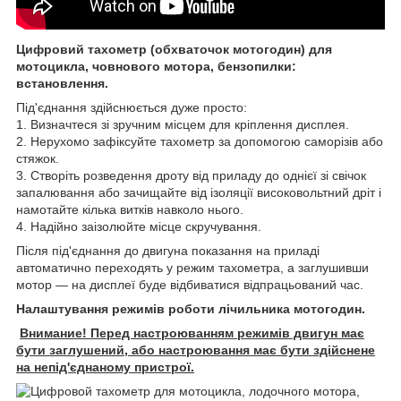
Цифровий тахометр (обхваточок мотогодин) для
мотоцикла, човнового мотора, бензопилки:
встановлення.
Під'єднання здійснюється дуже просто:
1. Визначтеся зі зручним місцем для кріплення дисплея.
2. Нерухомо зафіксуйте тахометр за допомогою саморізів або
стяжок.
3. Створіть розведення дроту від приладу до однієї зі свічок
запалювання або зачищайте від ізоляції високовольтний дріт і
намотайте кілька витків навколо нього.
4. Надійно заізолюйте місце скручування.
Після під'єднання до двигуна показання на приладі
автоматично переходять у режим тахометра, а заглушивши
мотор — на дисплеї буде відбиватися відпрацьований час.
Налаштування режимів роботи лічильника мотогодин.
Внимание! Перед настроюванням режимів двигун має
бути заглушений, або настроювання має бути здійснене
на непід'єднаному пристрої.