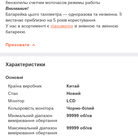
Внимание!
Батарейка цього тахометра — одноразова та незмінна. Її
вистачає приблизно на 5 років користування.
У нас в асортименті є
тахометр
зі знімною та змінною
батареєю.
Приховати
Характеристики
Основні
Країна виробник
Китай
Стан
Новий
Монітор
LCD
Кольоровість монітора
Чорно-білий
Мінімальний діапазон
99999 об/хв
вимірювання обертання
Максимальний діапазон
99999 об/хв
вимірювання обертання