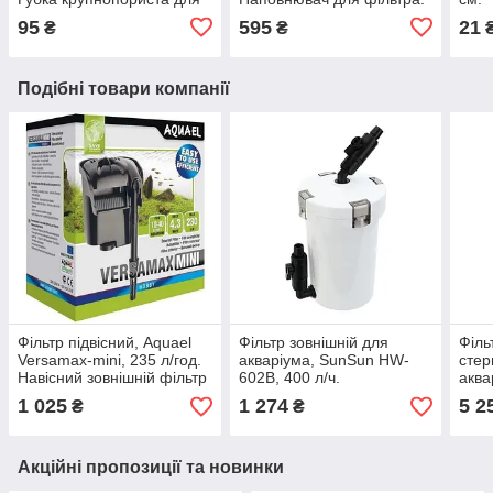
акваріума.
95
595
21
₴
₴
Подібні товари компанії
Фільтр підвісний, Aquael
Фільтр зовнішній для
Філь
Versamax-mini, 235 л/год.
акваріума, SunSun HW-
стер
Навісний зовнішній фільтр
602B, 400 л/ч.
аква
для нано акваріума
Sun
1 025
1 274
5 2
₴
₴
1400
Акційні пропозиції та новинки