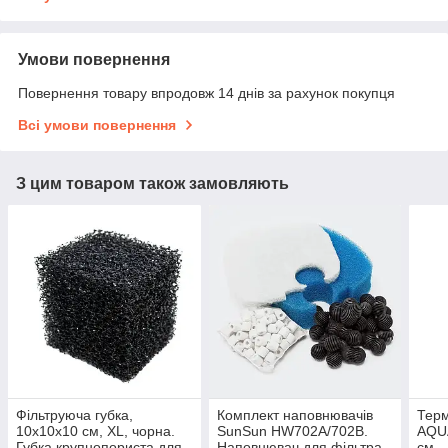
Умови повернення
Повернення товару впродовж 14 днів за рахунок покупця
Всі умови повернення
З цим товаром також замовляють
Фільтруюча губка,
Комплект наповнювачів
Тер
10х10х10 см, XL, чорна.
SunSun HW702А/702В.
AQUA
Губка крупнопориста для
Наповнювач для фільтра.
cм.