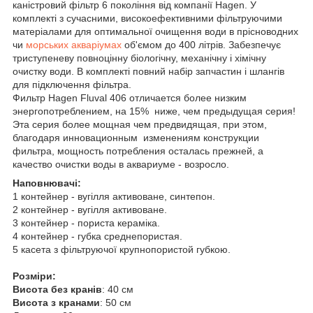
каністровий фільтр 6 покоління від компанії Hagen. У
комплекті з сучасними, високоефективними фільтруючими
матеріалами для оптимальної очищення води в прісноводних
чи
морських акваріумах
об'ємом до 400 літрів. Забезпечує
триступеневу повноцінну біологічну, механічну і хімічну
очистку води. В комплекті повний набір запчастин і шлангів
для підключення фільтра.
Фильтр Hagen Fluval 406 отличается более низким
энергопотреблением, на 15% ниже, чем предыдущая серия!
Эта серия более мощная чем предвидящая, при этом,
благодаря инновационным изменениям конструкции
фильтра, мощность потребления осталась прежней, а
качество очистки воды в аквариуме - возросло.
Наповнювачі:
1 контейнер - вугілля активоване, синтепон.
2 контейнер - вугілля активоване.
3 контейнер - пориста кераміка.
4 контейнер - губка среднепористая.
5 касета з фільтруючої крупнопористой губкою.
Розміри:
Висота без кранів
: 40 см
Висота з кранами
: 50 см