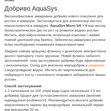
Добриво AquaSys.
Високоефективне акваріумне добриво нового покоління для
рослин в акваріумі. Застосовується для компенсації нестачі
мікроелементів в акваріумі.
AquaSys
Micro kH > 4
має високу
биокаталитическое дію на ріст та розвиток водних рослин.
Містить, крім мікроелементів, вітамінний комплекс і майже
повний циклічний ряд Кребса. Забезпечує акваріумні рослини
всіма необхідними поживними мікроелементами.
Завдяки новому кращому флакону з дозатором, використання
даного препарату стало зручніше. Новий флакон набагато
эргономичней, тому застосування добрива буде ефективніше
і економічніше. Склад для внесення мікродобрив в
акваріуми
з водопровідною водою. Містить всі мікроелементи для
найкращого росту і насиченого яскравого забарвлення ваших
рослин.
Спосіб застосування:
1-2 натискання на 100 літрів води (одне натискання 1.2 мл
добрива) Щодня для густозасаженного акваріума (можливі
індивідуальні розбіжності). Рекомендується вносити добриво
мікроелементи окремо від макродобрив, мінімальний термін
між внесенням 30 хв.