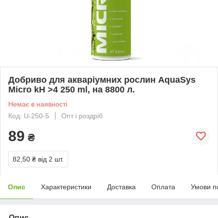
Добриво для акваріумних рослин AquaSys
Micro kH >4 250 ml, на 8800 л.
Немає в наявності
Код: U-250-5
Опт і роздріб
89
₴
82,50 ₴
від 2 шт.
Опис
Характеристики
Доставка
Оплата
Умови п
Опис