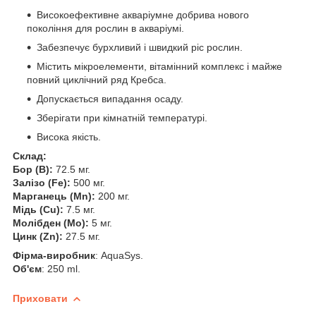
Високоефективне акваріумне добрива нового
покоління для рослин в акваріумі.
Забезпечує бурхливий і швидкий ріс рослин.
Містить мікроелементи, вітамінний комплекс і майже
повний циклічний ряд Кребса.
Допускається випадання осаду.
Зберігати при кімнатній температурі.
Висока якість.
Склад:
Бор (B):
72.5 мг.
Залізо (Fe):
500 мг.
Марганець (Mn):
200 мг.
Мідь (Cu):
7.5 мг.
Молібден (Mo):
5 мг.
Цинк (Zn):
27.5 мг.
Фірма-виробник
: AquaSys.
Об'єм
: 250 ml.
Приховати