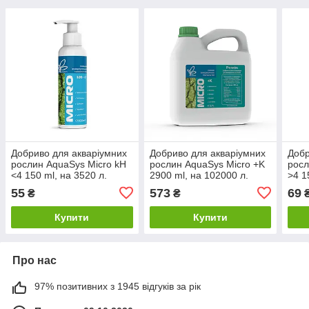
Добриво для акваріумних
Добриво для акваріумних
Добр
рослин AquaSys Micro kH
рослин AquaSys Micro +K
росл
<4 150 ml, на 3520 л.
2900 ml, на 102000 л.
>4 1
55
573
69
₴
₴
Купити
Купити
Про нас
97% позитивних з 1945 відгуків за рік